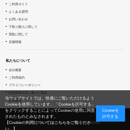
ご利用ガイド
よくある質問
お問い合わせ
下取り購入に関して
買取に関して
店舗情報
私たちについて
会社概要
ご利用規約
プライバシーポリシー
特定商取引法に基づく表記
当ウェブサイトでは、快適にご覧いただけるよう
会員規約
Cookieを使用しています。「Cookieを許可する」
をクリックすることによってCookieの使用に同意
Cookieを
されたものとみなされます。
許可する
【Cookieの利用についてはこちらをご覧くださ
© "Morinoie_Brook.com" All Rights Reserved.
い。】