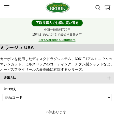
下取り購入でお得に買い替え
全国一律送料770円
15時までのご注文で最短当日発送可
For Overseas Customers
ミラージュ USA
カーボンを使用したディスクドラグシステム、6061T1アルミニウムの
マシンカット、ミルスペックのコーティング、チタン製シャフトなど、
オービスフライリールの最高峰に君臨するシリーズ。
表示方法
並べ替え
8
件あります