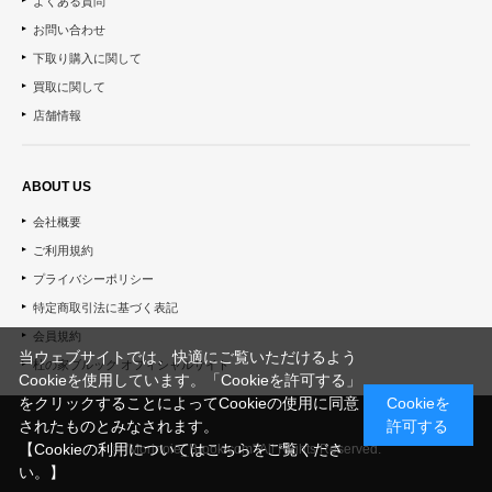
よくある質問
お問い合わせ
下取り購入に関して
買取に関して
店舗情報
ABOUT US
会社概要
ご利用規約
プライバシーポリシー
特定商取引法に基づく表記
会員規約
当ウェブサイトでは、快適にご覧いただけるよう
杜の家ブルック オフィシャルサイト
Cookieを使用しています。「Cookieを許可する」
をクリックすることによってCookieの使用に同意
Cookieを
されたものとみなされます。
許可する
【Cookieの利用についてはこちらをご覧くださ
© "Morinoie_Brook.com" All Rights Reserved.
い。】