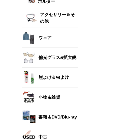
ホルダー
アクセサリー＆そ
の他
ウェア
偏光グラス&拡大鏡
熊よけ＆虫よけ
小物＆雑貨
書籍＆DVD/Blu-ray
中古