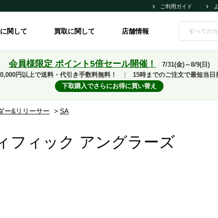
ご利用ガイド
に関して
買取に関して
店舗情報
会員様限定 ポイント5倍セール開催！
7/31(金)～8/9(日)
10,000円以上で送料・代引き手数料無料！
｜
15時までのご注文で最短当日
下取購入でさらにお得に買い替え
ダー&リリーサー
>
SA
ィフィック アングラーズ