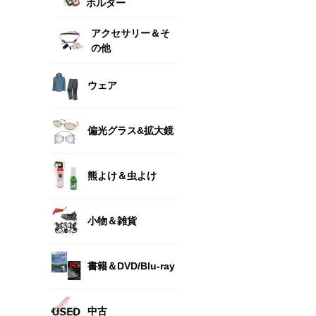
ホルダー
アクセサリー＆そ
の他
ウェア
偏光グラス&拡大鏡
熊よけ＆虫よけ
小物＆雑貨
書籍＆DVD/Blu-ray
中古