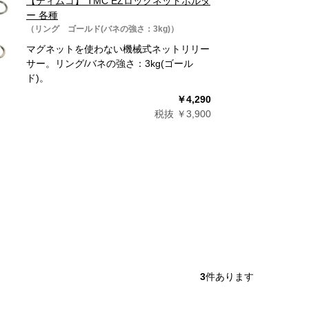
【ティムコ】 TMC EZロックネットホルダ
ー 各種
（リング ゴールド(バネの強さ：3kg)）
マグネットを使わない機械式ネットリリー
サー。リング/バネの強さ：3kg(ゴール
ド)。
￥4,290
税抜 ￥3,900
3
件あります