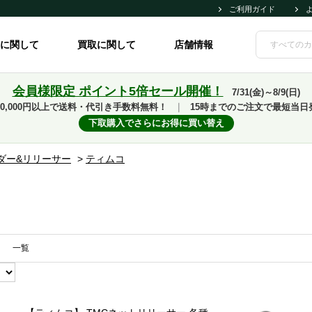
ご利用ガイド
に関して
買取に関して
店舗情報
会員様限定 ポイント5倍セール開催！
7/31(金)～8/9(日)
10,000円以上で送料・代引き手数料無料！
｜
15時までのご注文で最短当日
下取購入でさらにお得に買い替え
ダー&リリーサー
>
ティムコ
一覧