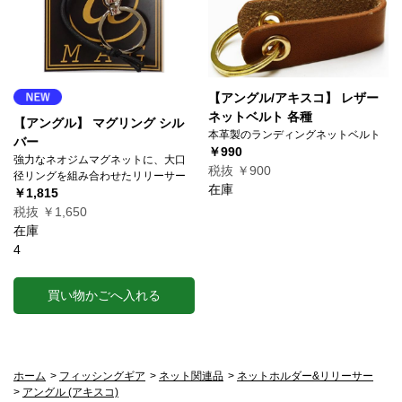
【アングル/アキスコ】 レザー
ネットベルト 各種
【アングル】 マグリング シル
本革製のランディングネットベルト
バー
￥990
強力なネオジムマグネットに、大口
税抜 ￥900
径リングを組み合わせたリリーサー
在庫
￥1,815
税抜 ￥1,650
在庫
4
買い物かごへ入れる
ホーム
>
フィッシングギア
>
ネット関連品
>
ネットホルダー&リリーサー
>
アングル (アキスコ)