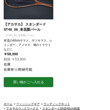
【アカサカ】 スタンダード
ST40_06_本花梨バール
（ST40_06_本花梨バール）
本流の40cmヤマメ、サツキマス、レ
インボー、アメマス、湖のトラウト
などに
￥58,300
税抜 ￥53,000
在庫
在庫有り/即納可能
買い物かごへ入れる
ホーム
>
フィッシングギア
>
ランディングネット
>
アカサカウッドワークス
>
スタンダード/内径40cm前後