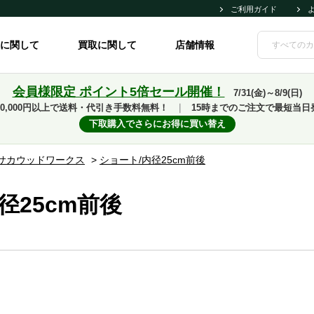
ご利用ガイド
に関して
買取に関して
店舗情報
会員様限定 ポイント5倍セール開催！
7/31(金)～8/9(日)
10,000円以上で送料・代引き手数料無料！
｜
15時までのご注文で最短当日
下取購入でさらにお得に買い替え
サカウッドワークス
>
ショート/内径25cm前後
径25cm前後