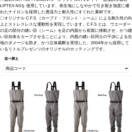
LIPTEX-N3を 使用しています。表生地にしなやかで引き裂き強度に優
れたナイロンを採用した透湿力と耐久性にすぐれた素材です。
〇オリジナル C.F.S.（カーブド・フロント・シーム）による耐久性の向
上とストレスレスな運動性を実現しています。C.F.S とは、ウエーダー
の足の部分の縫い目（シーム）を足の内面から前面に移動させ、かつ縫
い目自体をカーブさせることにより、内股の縫い目同士の干渉による生
地のダメージを防ぎ、かつ立体裁断を実現した、2004年から採用して
いるリトルプレゼンツのオリジナルのカッティングです。
並べ替え