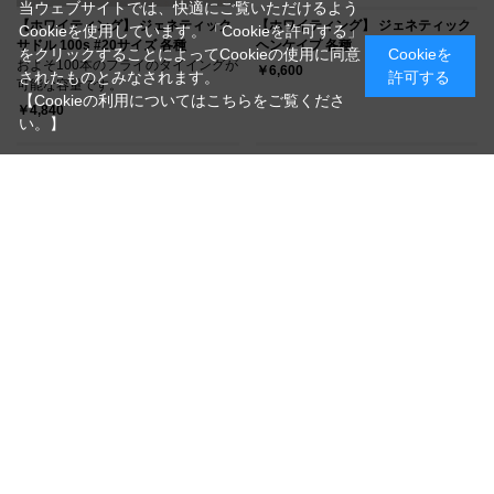
当ウェブサイトでは、快適にご覧いただけるよう
【ホワイティング】 ジェネティック
【ホワイティング】 ジェネティック
Cookieを使用しています。「Cookieを許可する」
サドル 100s #20サイズ 各種
ヘンケイプ 各種
をクリックすることによってCookieの使用に同意
Cookieを
およそ100本のフライのタイイングが
￥6,600
されたものとみなされます。
許可する
可能な容量です。
【Cookieの利用についてはこちらをご覧くださ
￥4,840
い。】
【ホワイティング】 ヒバート ルース
【ホワイティング】 ヒバート ルース
ターケイプ プロ 各種
ターサドル プロ 各種
ヒバート プログレード
ヒバート プログレード
￥14,080
￥14,080
つづきを見る
[1～16件]