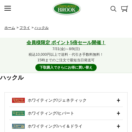
ホーム
>
フライ
>
ハックル
会員様限定 ポイント5倍セール開催！
7/31(金)～8/9(日)
税込10,000円以上で送料・代引き手数料無料！
15時までのご注文で最短当日発送可
下取購入でさらにお得に買い替え
ハックル
ホワイティング/ジェネティック
ホワイティング/ヒバート
ホワイティング/ハイ＆ドライ