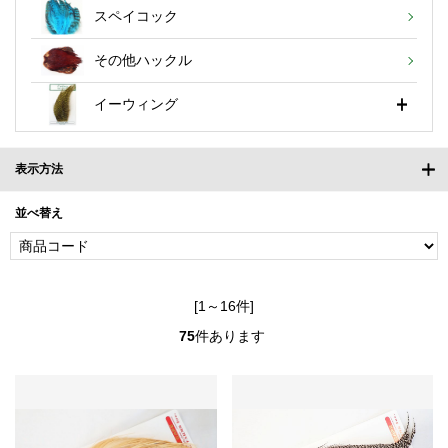
スペイコック
その他ハックル
イーウィング
表示方法
並べ替え
[1～16件]
75
件あります