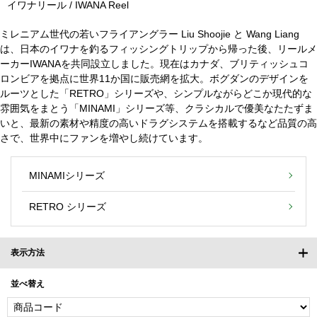
イワナリール / IWANA Reel
ミレニアム世代の若いフライアングラー Liu Shoojie と Wang Liang
は、日本のイワナを釣るフィッシングトリップから帰った後、リールメ
ーカーIWANAを共同設立しました。現在はカナダ、ブリティッシュコ
ロンビアを拠点に世界11か国に販売網を拡大。ボグダンのデザインを
ルーツとした「RETRO」シリーズや、シンプルながらどこか現代的な
雰囲気をまとう「MINAMI」シリーズ等、クラシカルで優美なたたずま
いと、最新の素材や精度の高いドラグシステムを搭載するなど品質の高
さで、世界中にファンを増やし続けています。
MINAMIシリーズ
RETRO シリーズ
表示方法
並べ替え