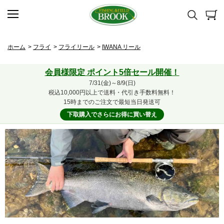
ホーム
>
フライ
>
フライリール
>
IWANA リール
会員様限定 ポイント5倍セール開催！
7/31(金)～8/9(日)
税込10,000円以上で送料・代引き手数料無料！
15時までのご注文で最短当日発送可
下取購入でさらにお得に買い替え