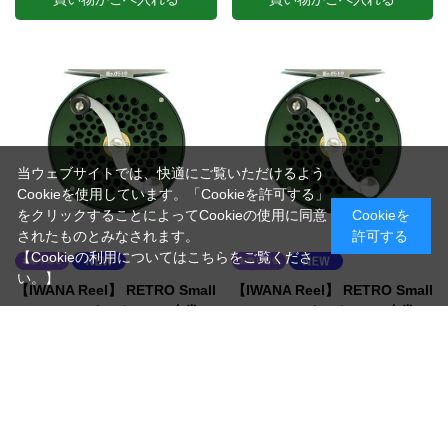
当ウェブサイトでは、快適にご覧いただけるよう
Cookieを使用しています。「Cookieを許可する」
をクリックすることによってCookieの使用に同意
Cookieを
されたものとみなされます。
許可する
【Cookieの利用についてはこちらをご覧くださ
い。】
【IWANA Reel】 RETRO Small
【IWANA Reel】 RETRO Small
Trout 2 3/4インチ RHW(右巻
Trout 2 3/4インチ LHW(左巻
き) モスグリーン
き) モスグリーン
（Small Trout 2 3/4 RHW(右巻き) モスグリ
（Small Trout 2 3/4 LHW(左巻き) モスグリ
ーン）
ーン）
クリック＆ポールドラグ
クリック＆ポールドラグ
￥69,300
￥69,300
税抜 ￥63,000
税抜 ￥63,000