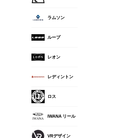
ラムソン
ループ
レオン
レディントン
ロス
IWANA リール
VRデザイン