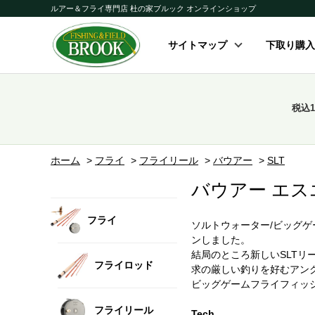
ルアー＆フライ専門店 杜の家ブルック オンラインショップ
サイトマップ
下取り購入
税込
ホーム
>
フライ
>
フライリール
>
バウアー
>
SLT
バウアー エ
フライ
ソルトウォーター/ビッグ
ンしました。
結局のところ新しいSLT
フライロッド
求の厳しい釣りを好むアン
ビッグゲームフライフィッシ
フライリール
Tech