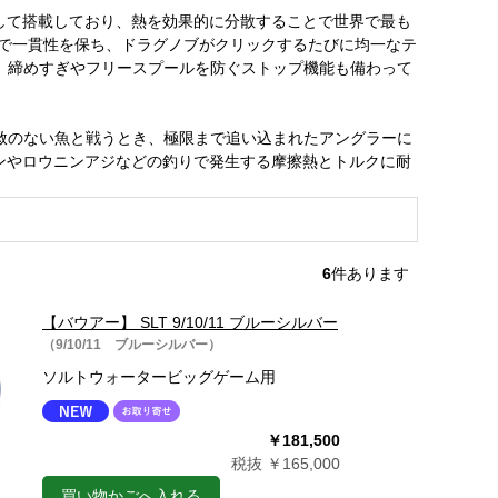
して搭載しており、熱を効果的に分散することで世界で最も
体で一貫性を保ち、ドラグノブがクリックするたびに均一なテ
き、締めすぎやフリースプールを防ぐストップ機能も備わって
容赦のない魚と戦うとき、極限まで追い込まれたアングラーに
ンやロウニンアジなどの釣りで発生する摩擦熱とトルクに耐
6
件あります
【バウアー】 SLT 9/10/11 ブルーシルバー
（9/10/11 ブルーシルバー）
ソルトウォータービッグゲーム用
￥181,500
税抜 ￥165,000
買い物かごへ入れる