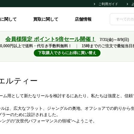
ご利用ガイド
に関して
買取に関して
店舗情報
会員様限定 ポイント5倍セール開催！
7/31(金)～8/9(日)
10,000円以上で送料・代引き手数料無料！
｜
15時までのご注文で最短当日
下取購入でさらにお得に買い替え
スエルティー
ゲーム用として新たなリールを検討するにあたり、私たちは強度と、信頼
リールは、広大なフラット、ジャングルの奥地、オフショアでの釣りから
グラーのために設計されました。
ングの“次世代パフォーマンスの領域”へようこそ。