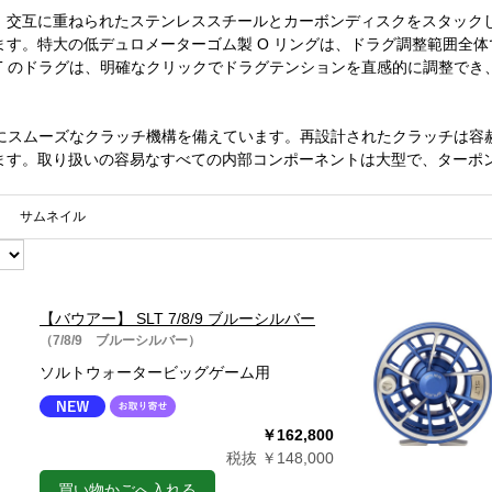
、交互に重ねられたステンレススチールとカーボンディスクをスタック
ます。特大の低デュロメーターゴム製 O リングは、ドラグ調整範囲全
LT のドラグは、明確なクリックでドラグテンションを直感的に調整で
非常にスムーズなクラッチ機構を備えています。再設計されたクラッチは
ます。取り扱いの容易なすべての内部コンポーネントは大型で、ターポ
サムネイル
【バウアー】 SLT 7/8/9 ブルーシルバー
（7/8/9 ブルーシルバー）
ソルトウォータービッグゲーム用
￥162,800
税抜 ￥148,000
買い物かごへ入れる