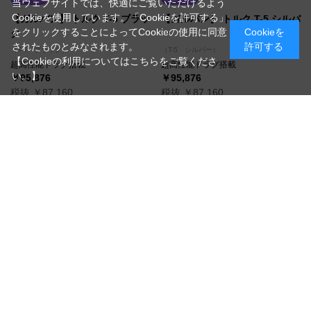
当ウェブサイトでは、快適にご覧いただけるよう
Cookieを使用しています。「Cookieを許可する」
【ガルバン】 トルク T-5 ブラッ
【ガルバン】 トルク T-5 シルバ
をクリックすることによってCookieの使用に同意
Cookieを
ク
ー
されたものとみなされます。
許可する
（T-5 ブラック）
（T-5 シルバー）
【Cookieの利用についてはこちらをご覧くださ
超高性能ドラグ搭載
超高性能ドラグ搭載
い。】
￥95,876
￥95,876
税抜 ￥87,160
税抜 ￥87,160
在庫
在庫
お取り寄せ/納期確認致します
お取り寄せ/納期確認致します
買い物かごへ入れる
買い物かごへ入れる