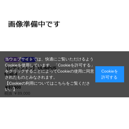
当ウェブサイトでは、快適にご覧いただけるよう
Cookieを使用しています。「Cookieを許可する」
【レディントン】 OLIMPUS
をクリックすることによってCookieの使用に同意
Cookieを
9140-4
されたものとみなされます。
許可する
（14ft0in #9 4p）
【Cookieの利用についてはこちらをご覧くださ
￥97,900
い。】
税抜 ￥89,000
在庫
お取り寄せ/納期確認致します
買い物かごへ入れる