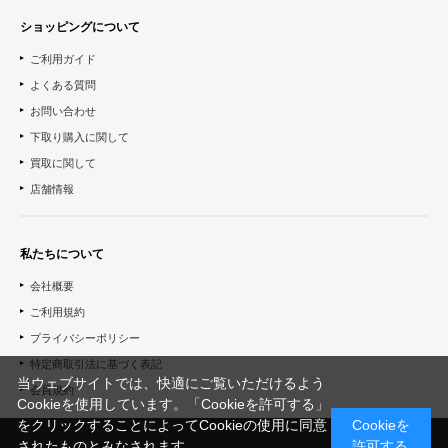
ショッピングについて
ご利用ガイド
よくある質問
お問い合わせ
下取り購入に関して
買取に関して
店舗情報
私たちについて
会社概要
ご利用規約
プライバシーポリシー
特定商取引法に基づく表記
当ウェブサイトでは、快適にご覧いただけるよう
会員規約
Cookieを使用しています。「Cookieを許可する」
をクリックすることによってCookieの使用に同意
Cookieを
されたものとみなされます。
許可する