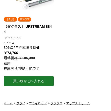
【ダグラス】 UPSTREAM 884-
4
（8ft8in #4 4p）
4ピース
30%OFF 在庫限り特価
￥73,766
通常価格 ￥105,380
在庫
在庫有り/即納可能です
買い物かごへ入れる
ホーム
>
フライ
>
フライロッド
>
ダグラス
>
アップストリーム