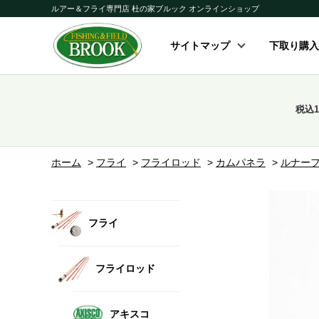
ルアー＆フライ専門店 杜の家ブルック オンラインショップ
サイトマップ
下取り購入
税込
ホーム
>
フライ
>
フライロッド
>
カムパネラ
>
ルナー
フライ
フライロッド
アキスコ