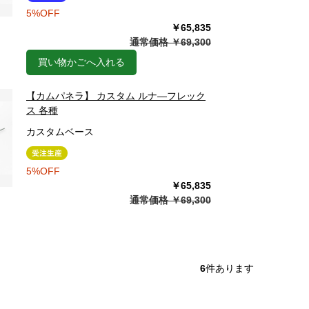
5%OFF
￥65,835
通常価格 ￥69,300
買い物かごへ入れる
【カムパネラ】 カスタム ルナ―フレック
ス 各種
カスタムベース
5%OFF
￥65,835
通常価格 ￥69,300
6
件あります