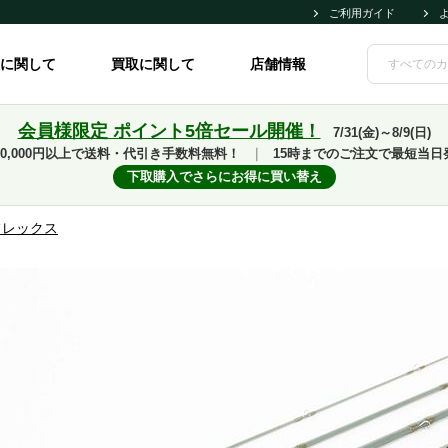
ご利用ガイド
に関して
買取に関して
店舗情報
会員様限定 ポイント5倍セール開催！
7/31(金)～8/9(日)
10,000円以上で送料・代引き手数料無料！
｜
15時までのご注文で最短当日
下取購入でさらにお得に買い替え
フレックス