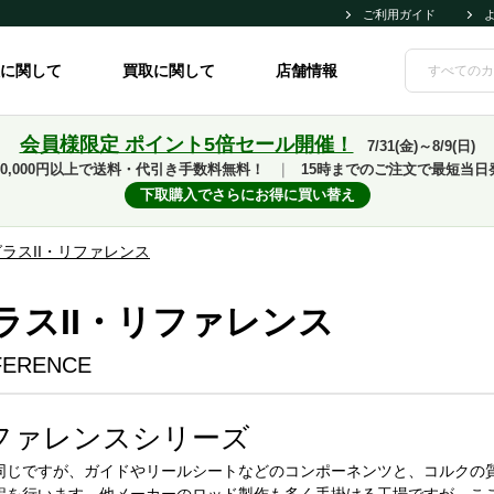
ご利用ガイド
に関して
買取に関して
店舗情報
会員様限定 ポイント5倍セール開催！
7/31(金)～8/9(日)
10,000円以上で送料・代引き手数料無料！
｜
15時までのご注文で最短当日
下取購入でさらにお得に買い替え
ラスII・リファレンス
ラスII・リファレンス
EFERENCE
ファレンスシリーズ
同じですが、ガイドやリールシートなどのコンポーネンツと、コルクの質