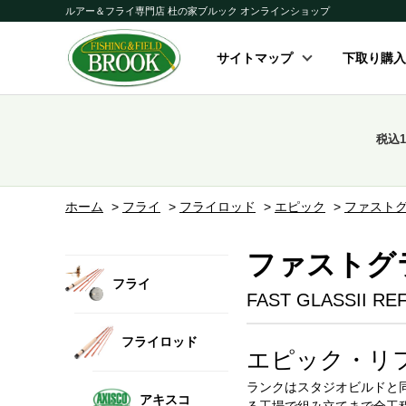
ルアー＆フライ専門店 杜の家ブルック オンラインショップ
サイトマップ
下取り購入
税込
ホーム
>
フライ
>
フライロッド
>
エピック
>
ファストグ
ファストグ
フライ
FAST GLASSII R
フライロッド
エピック・リ
ランクはスタジオビルドと
アキスコ