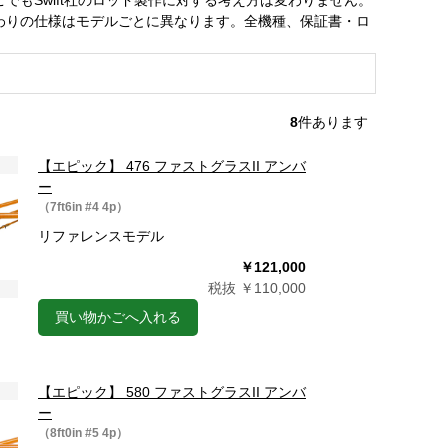
もSwift社のロッド製作に対する考え方は変わりません。
わりの仕様はモデルごとに異なります。全機種、保証書・ロ
8
件あります
【エピック】 476 ファストグラスII アンバ
ー
（7ft6in #4 4p）
リファレンスモデル
￥121,000
税抜 ￥110,000
買い物かごへ入れる
【エピック】 580 ファストグラスII アンバ
ー
（8ft0in #5 4p）