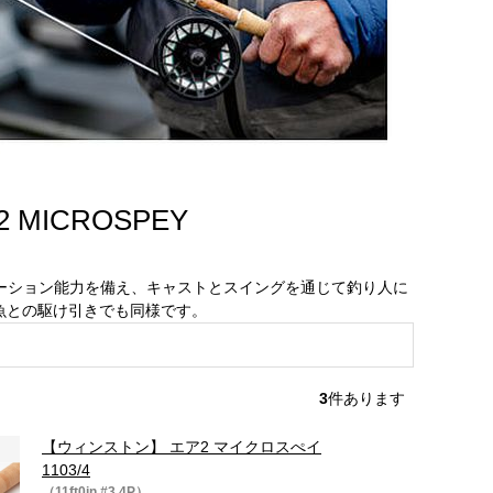
 MICROSPEY
テーション能力を備え、キャストとスイングを通じて釣り人に
魚との駆け引きでも同様です。
3
件あります
【ウィンストン】 エア2 マイクロスぺイ
1103/4
（11ft0in #3 4P）