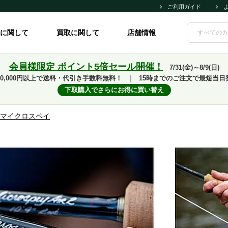
ご利用ガイド
に関して
買取に関して
店舗情報
会員様限定 ポイント5倍セール開催！
7/31(金)～8/9(日)
10,000円以上で送料・代引き手数料無料！
｜
15時までのご注文で最短当日
下取購入でさらにお得に買い替え
 マイクロスペイ