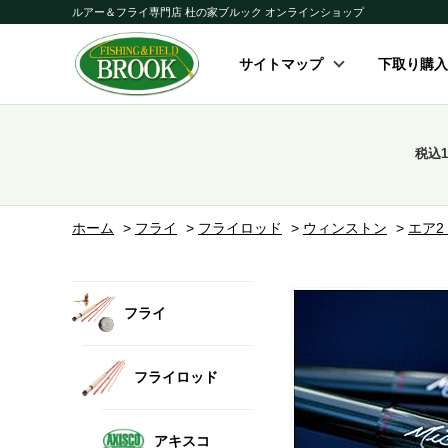
ルアー＆フライ専門店 杜の家ブルック オンラインショップ
サイトマップ
下取り購入
税込
ホーム
>
フライ
>
フライロッド
>
ウィンストン
>
エア2
フライ
フライロッド
アキスコ