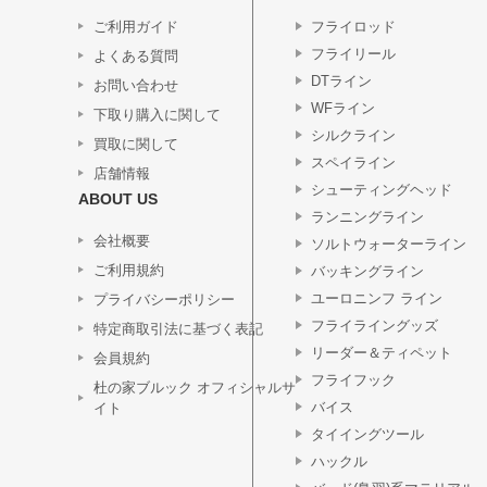
ご利用ガイド
フライロッド
フライリール
よくある質問
DTライン
お問い合わせ
WFライン
下取り購入に関して
シルクライン
買取に関して
スペイライン
店舗情報
シューティングヘッド
ABOUT US
ランニングライン
会社概要
ソルトウォーターライン
ご利用規約
バッキングライン
ユーロニンフ ライン
プライバシーポリシー
フライライングッズ
特定商取引法に基づく表記
リーダー＆ティペット
会員規約
フライフック
杜の家ブルック オフィシャルサ
バイス
イト
タイイングツール
ハックル