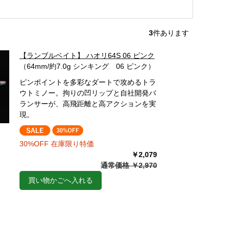
3
件あります
【ランブルベイト】 ハオリ64S 06 ピンク
（64mm/約7.0g シンキング 06 ピンク）
ピンポイントを多彩なダートで攻めるトラ
ウトミノー。拘りの凹リップと自社開発バ
ランサーが、高飛距離と高アクションを実
現。
30%OFF 在庫限り特価
￥2,079
通常価格 ￥2,970
買い物かごへ入れる