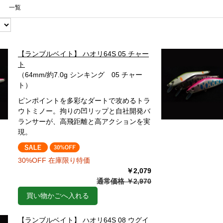
一覧
【ランブルベイト】 ハオリ64S 05 チャー
ト
（64mm/約7.0g シンキング 05 チャー
ト）
ピンポイントを多彩なダートで攻めるトラ
ウトミノー。拘りの凹リップと自社開発バ
ランサーが、高飛距離と高アクションを実
現。
30%OFF 在庫限り特価
￥2,079
通常価格 ￥2,970
買い物かごへ入れる
【ランブルベイト】 ハオリ64S 08 ウグイ