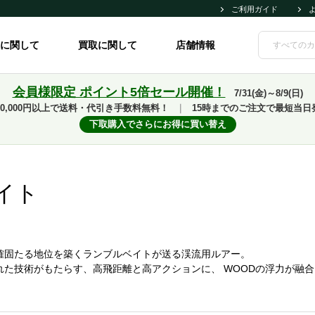
ご利用ガイド
に関して
買取に関して
店舗情報
会員様限定 ポイント5倍セール開催！
7/31(金)～8/9(日)
10,000円以上で送料・代引き手数料無料！
｜
15時までのご注文で最短当日
下取購入でさらにお得に買い替え
イト
確固たる地位を築くランブルベイトが送る渓流用ルアー。
れた技術がもたらす、高飛距離と高アクションに、 WOODの浮力が融