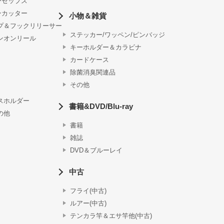
ーセップス
ンカッター
小物＆雑貨
プ＆フックリリーサー
ステッカー/ワッペン/ピンバッジ
ンオンリール
キーホルダー＆カラビナ
カードケース
除菌消臭関連品
その他
スホルダー
書籍&DVD/Blu-ray
の他
書籍
雑誌
DVD＆ブルーレイ
中古
フライ(中古)
ルアー(中古)
テンカラ竿＆エサ竿他(中古)