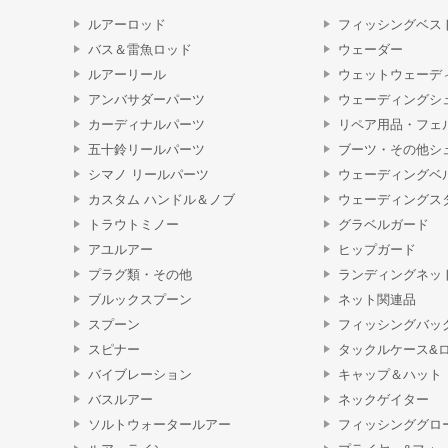
ルアーロッド
フィッシングベス
バス＆雷魚ロッド
ウェーダー
ルアーリール
ウェットウェーデ
アンバサダーパーツ
ウェーディングシ
カーディナルパーツ
リペア用品・フェ
五十鈴リールパーツ
ブーツ・その他シ
シマノ リールパーツ
ウェーディングベ
カスタム ハンドル＆ノブ
ウェーディングス
トラウトミノー
グラベルガード
アユルアー
ヒップガード
プラグ類・その他
ランディングネッ
ブルックスプーン
ネット関連品
スプーン
フィッシングバッ
スピナー
タックルケース&
バイブレーション
キャップ＆ハット
バスルアー
ネックゲイター
ソルトウォータールアー
フィッシンググロ