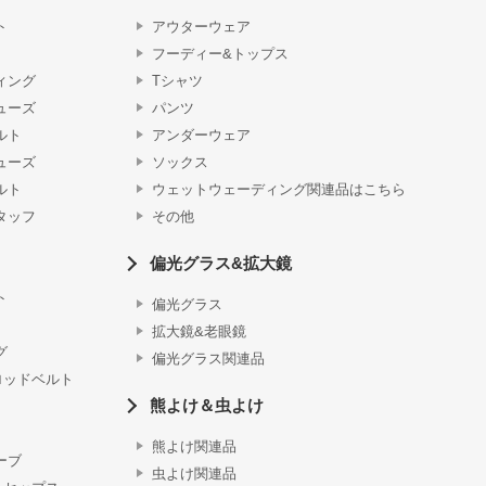
ト
アウターウェア
フーディー&トップス
ィング
Tシャツ
ューズ
パンツ
ルト
アンダーウェア
ューズ
ソックス
ルト
ウェットウェーディング関連品はこちら
タッフ
その他
偏光グラス&拡大鏡
ト
偏光グラス
拡大鏡&老眼鏡
グ
偏光グラス関連品
ロッドベルト
熊よけ＆虫よけ
熊よけ関連品
ーブ
虫よけ関連品