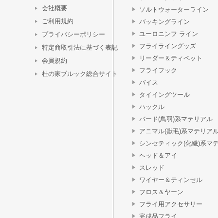
会社概要
ソルトウォーターライン
ご利用規約
バッキングライン
ユーロニンフ ライン
プライバシーポリシー
フライライングッズ
特定商取引法に基づく表記
リーダー＆ティペット
会員規約
フライフック
杜の家ブルック総合サイト
バイス
タイイングツール
ハックル
バード(鳥羽)系マテリアル
アニマル(獣毛)系マテリア
シンセティック(化繊)系マ
ヘッド＆アイ
スレッド
ワイヤー＆ティンセル
フロス＆ヤーン
フライ用アクセサリー
完成品フライ