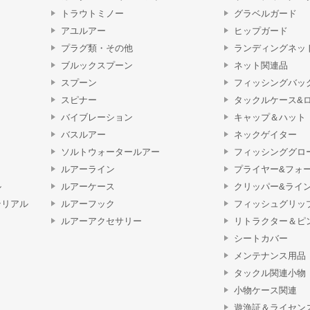
トラウトミノー
グラベルガード
アユルアー
ヒップガード
プラグ類・その他
ランディングネッ
ブルックスプーン
ネット関連品
スプーン
フィッシングバッ
スピナー
タックルケース&
バイブレーション
キャップ＆ハット
バスルアー
ネックゲイター
ソルトウォータールアー
フィッシンググロ
ルアーライン
プライヤー&フォ
ル
ルアーケース
クリッパー&ライ
テリアル
ルアーフック
フィッシュグリッ
ルアーアクセサリー
リトラクター＆ピ
シートカバー
メンテナンス用品
タックル関連小物
小物ケース関連
遊漁証＆ライセン