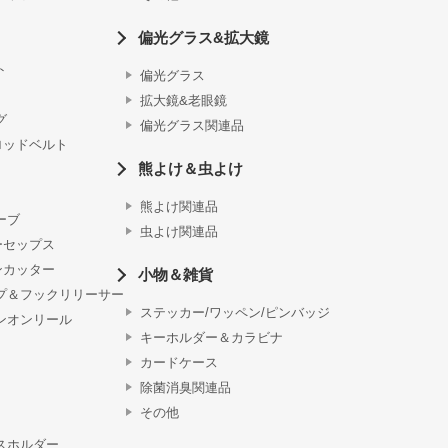
偏光グラス&拡大鏡
ト
偏光グラス
拡大鏡&老眼鏡
グ
偏光グラス関連品
ロッドベルト
熊よけ＆虫よけ
熊よけ関連品
ーブ
虫よけ関連品
ーセップス
ンカッター
小物＆雑貨
プ＆フックリリーサー
ステッカー/ワッペン/ピンバッジ
ンオンリール
キーホルダー＆カラビナ
カードケース
除菌消臭関連品
その他
スホルダー