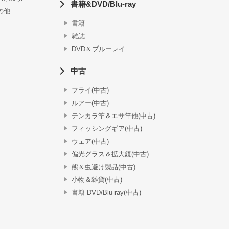
書籍&DVD/Blu-ray
の他
書籍
雑誌
DVD＆ブルーレイ
中古
フライ(中古)
ルアー(中古)
テンカラ竿＆エサ竿他(中古)
フィッシングギア(中古)
ウェア(中古)
偏光グラス＆拡大鏡(中古)
熊＆虫避け製品(中古)
小物＆雑貨(中古)
書籍 DVD/Blu-ray(中古)