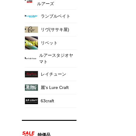
ルアーズ
ランブルベイト
リヴ(ササキ屋)
リベット
ルアースタジオヤ
マト
レイチューン
麗's Lure Craft
63craft
特価品