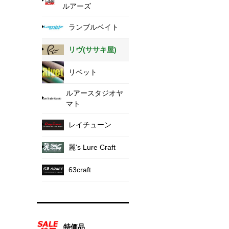
ルアーズ
ランブルベイト
リヴ(ササキ屋)
リベット
ルアースタジオヤ
マト
レイチューン
麗's Lure Craft
63craft
特価品