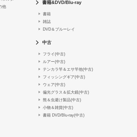
書籍&DVD/Blu-ray
の他
書籍
雑誌
DVD＆ブルーレイ
中古
フライ(中古)
ルアー(中古)
テンカラ竿＆エサ竿他(中古)
フィッシングギア(中古)
ウェア(中古)
偏光グラス＆拡大鏡(中古)
熊＆虫避け製品(中古)
小物＆雑貨(中古)
書籍 DVD/Blu-ray(中古)