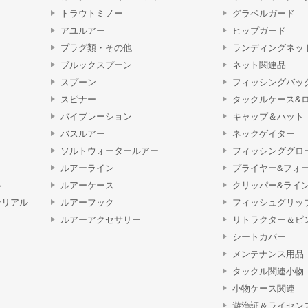
トラウトミノー
グラベルガード
アユルアー
ヒップガード
プラグ類・その他
ランディングネッ
ブルックスプーン
ネット関連品
スプーン
フィッシングバッ
スピナー
タックルケース&
バイブレーション
キャップ＆ハット
バスルアー
ネックゲイター
ソルトウォータールアー
フィッシンググロ
ルアーライン
プライヤー&フォ
ル
ルアーケース
クリッパー&ライ
テリアル
ルアーフック
フィッシュグリッ
ルアーアクセサリー
リトラクター＆ピ
シートカバー
メンテナンス用品
タックル関連小物
小物ケース関連
遊漁証＆ライセン