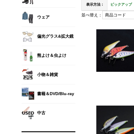
表示方法：
ピックアップ
並べ替え：
ウェア
偏光グラス&拡大鏡
熊よけ＆虫よけ
小物＆雑貨
書籍＆DVD/Blu-ray
中古