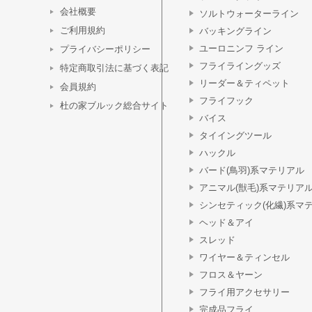
会社概要
ソルトウォーターライン
ご利用規約
バッキングライン
ユーロニンフ ライン
プライバシーポリシー
フライライングッズ
特定商取引法に基づく表記
リーダー＆ティペット
会員規約
フライフック
杜の家ブルック総合サイト
バイス
タイイングツール
ハックル
バード(鳥羽)系マテリアル
アニマル(獣毛)系マテリア
シンセティック(化繊)系マ
ヘッド＆アイ
スレッド
ワイヤー＆ティンセル
フロス＆ヤーン
フライ用アクセサリー
完成品フライ