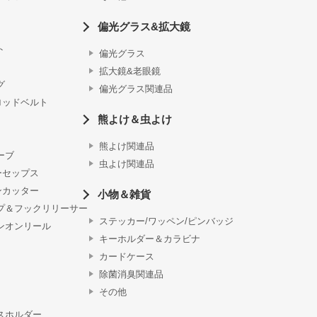
偏光グラス&拡大鏡
ト
偏光グラス
拡大鏡&老眼鏡
グ
偏光グラス関連品
ロッドベルト
熊よけ＆虫よけ
熊よけ関連品
ーブ
虫よけ関連品
ーセップス
ンカッター
小物＆雑貨
プ＆フックリリーサー
ステッカー/ワッペン/ピンバッジ
ンオンリール
キーホルダー＆カラビナ
カードケース
除菌消臭関連品
その他
スホルダー