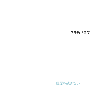
3
件あります
履歴を残さない