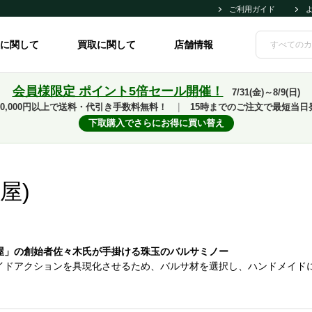
ご利用ガイド
に関して
買取に関して
店舗情報
会員様限定 ポイント5倍セール開催！
7/31(金)～8/9(日)
10,000円以上で送料・代引き手数料無料！
｜
15時までのご注文で最短当日
下取購入でさらにお得に買い替え
屋)
屋」の創始者佐々木氏が手掛ける珠玉のバルサミノー
ドアクションを具現化させるため、バルサ材を選択し、ハンドメイドに拘った