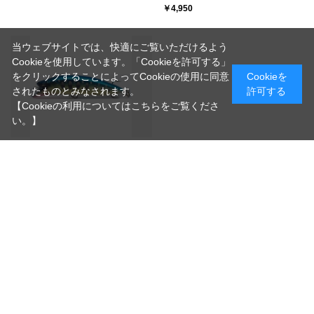
￥4,950
当ウェブサイトでは、快適にご覧いただけるよう
Cookieを使用しています。「Cookieを許可する」
をクリックすることによってCookieの使用に同意
Cookieを
されたものとみなされます。
許可する
【Cookieの利用についてはこちらをご覧くださ
い。】
【レイチューン】 STREAM ARMOR
SA52RS
（52mm/4.2g シンキング）
レイチューンが20年以上追い求めた
理想のリップレスミノー/対岸直撃・
超絶飛距離のシンキングモデル
￥4,950
[1～13件]