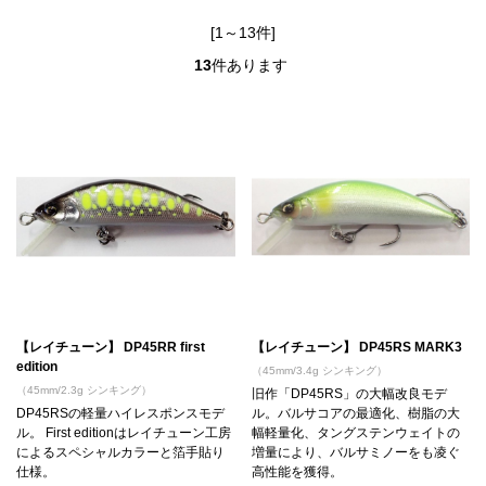
[1～13件]
13
件あります
【レイチューン】 DP45RR first
【レイチューン】 DP45RS MARK3
edition
（45mm/3.4g シンキング）
（45mm/2.3g シンキング）
旧作「DP45RS」の大幅改良モデ
DP45RSの軽量ハイレスポンスモデ
ル。バルサコアの最適化、樹脂の大
ル。 First editionはレイチューン工房
幅軽量化、タングステンウェイトの
によるスペシャルカラーと箔手貼り
増量により、バルサミノーをも凌ぐ
仕様。
高性能を獲得。