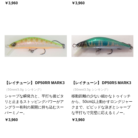
￥3,960
￥3,960
【レイチューン】 DP50RR MARK3
【レイチューン】 DP50RS MARK3
（50mm/3.0g シンキング）
（50mm/3.5g シンキング）
シャープな瞬発力と、平打ち後ピタ
移動距離の少ない細かなトゥイッチ
リと止まるストッピングパワーがア
から、50cm以上動かすロングジャー
ングラー有利の展開に持ち込むスー
クまで、ビビッドな泳ぎとシャープ
パーミノー。
な平打ちで完璧に応えるミノー。
￥3,960
￥3,960