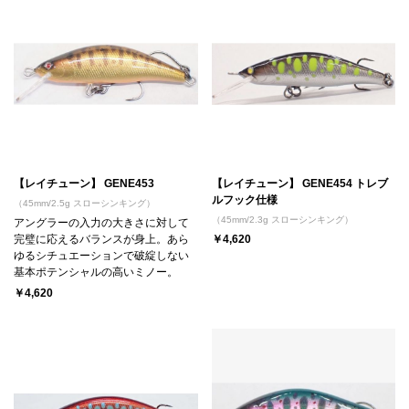
【レイチューン】 GENE453
【レイチューン】 GENE454 トレブ
ルフック仕様
（45mm/2.5g スローシンキング）
（45mm/2.3g スローシンキング）
アングラーの入力の大きさに対して
完璧に応えるバランスが身上。あら
￥4,620
ゆるシチュエーションで破綻しない
基本ポテンシャルの高いミノー。
￥4,620