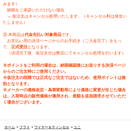
みます）
納期をご承諾いただけない場合
→ 仮注文はキャンセル処理いたします。（キャンセル料は発生い
たしません）
③ 本商品は
代金先払い対象商品
です。
お支払い用の決済ページからのお手続き（ご入金完了）をもっ
て、
正式受注
となります。
（決済完了後、仮注文分は弊店にてキャンセル処理を行います）
※ポイントをご利用の場合は、納期確認後にお送りする決済ページ
からのご注文時にご使用ください。
※仮注文の段階では正式なご注文ではないため、使用ポイントは無
効となります。
※メーカーの価格改定・為替変動等により価格に変更が生じた場合
は、入荷時点の販売価格が適用され、差額を追加請求させていただ
く場合がございます。
ホーム
>
フライ
>
ワイヤー＆ティンセル
>
ユニ