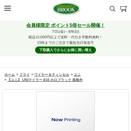
会員様限定 ポイント5倍セール開催！
7/31(金)～8/9(日)
税込10,000円以上で送料・代引き手数料無料！
15時までのご注文で最短当日発送可
下取購入でさらにお得に買い替え
ホーム
>
フライ
>
ワイヤー＆ティンセル
>
ユニ
>
【ユニ】 UNIマイラー #16 ホロブラック 規格外