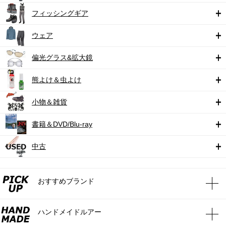
フィッシングギア
ウェア
偏光グラス&拡大鏡
熊よけ＆虫よけ
小物＆雑貨
書籍＆DVD/Blu-ray
中古
おすすめブランド
ハンドメイドルアー