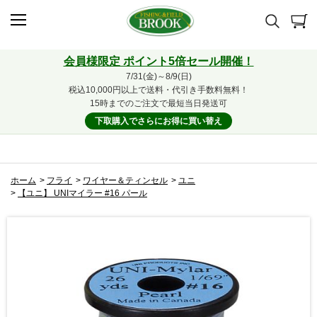
会員様限定 ポイント5倍セール開催！
7/31(金)～8/9(日)
税込10,000円以上で送料・代引き手数料無料！
15時までのご注文で最短当日発送可
下取購入でさらにお得に買い替え
ホーム
>
フライ
>
ワイヤー＆ティンセル
>
ユニ
>
【ユニ】 UNIマイラー #16 パール