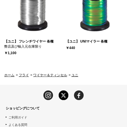
【ユニ】 フレンチワイヤー 各種
【ユニ】 UNIマイラー 各種
弊店及び輸入元在庫限り
￥440
￥1,100
ホーム
>
フライ
>
ワイヤー＆ティンセル
>
ユニ
ショッピングについて
ご利用ガイド
よくある質問