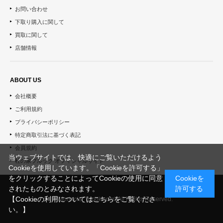
お問い合わせ
下取り購入に関して
買取に関して
店舗情報
ABOUT US
会社概要
ご利用規約
プライバシーポリシー
特定商取引法に基づく表記
会員規約
当ウェブサイトでは、快適にご覧いただけるよう
杜の家ブルック オフィシャルサイト
Cookieを使用しています。「Cookieを許可する」
をクリックすることによってCookieの使用に同意
Cookieを
されたものとみなされます。
許可する
【Cookieの利用についてはこちらをご覧くださ
© "Morinoie_Brook.com" All Rights Reserved.
い。】