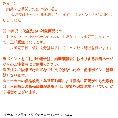
みます）
納期をご承諾いただけない場合
→ 仮注文はキャンセル処理いたします。（キャンセル料は発生い
たしません）
③ 本商品は
代金先払い対象商品
です。
お支払い用の決済ページからのお手続き（ご入金完了）をもっ
て、
正式受注
となります。
（決済完了後、仮注文分は弊店にてキャンセル処理を行います）
※ポイントをご利用の場合は、納期確認後にお送りする決済ページ
からのご注文時にご使用ください。
※仮注文の段階では正式なご注文ではないため、使用ポイントは無
効となります。
※メーカーの価格改定・為替変動等により価格に変更が生じた場合
は、入荷時点の販売価格が適用され、差額を追加請求させていただ
く場合がございます。
ホーム
>
フライ
>
ワイヤー＆ティンセル
>
ユニ