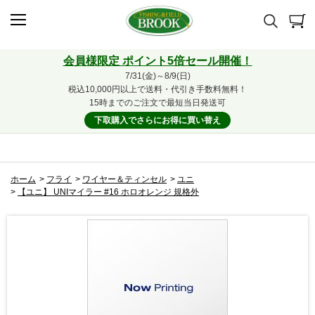
会員様限定 ポイント5倍セール開催！
7/31(金)～8/9(日)
税込10,000円以上で送料・代引き手数料無料！
15時までのご注文で最短当日発送可
下取購入でさらにお得に買い替え
ホーム
>
フライ
>
ワイヤー＆ティンセル
>
ユニ
>
【ユニ】 UNIマイラー #16 ホロオレンジ 規格外