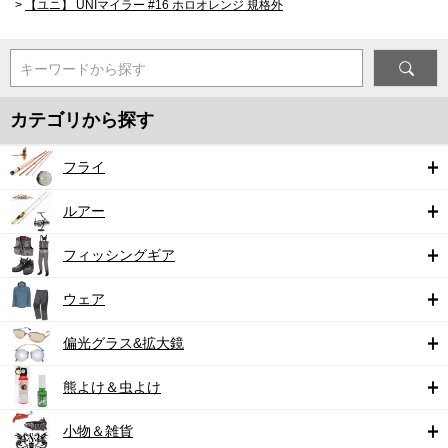
>
【ユニ】 UNIマイラー #16 ホロオレンジ 規格外
キーワードから探す
カテゴリから探す
フライ
ルアー
フィッシングギア
ウェア
偏光グラス&拡大鏡
熊よけ＆虫よけ
小物＆雑貨