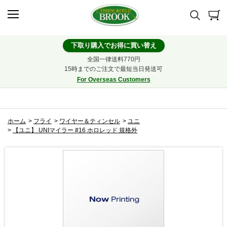
下取り購入でお得に買い替え
全国一律送料770円
15時までのご注文で最短当日発送可
For Overseas Customers
ホーム
>
フライ
>
ワイヤー＆ティンセル
>
ユニ
>
【ユニ】 UNIマイラー #16 ホロレッド 規格外