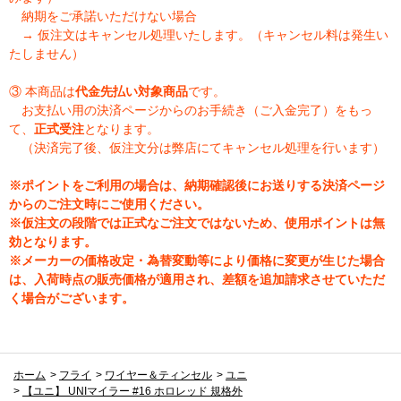
納期をご承諾いただけない場合
→ 仮注文はキャンセル処理いたします。（キャンセル料は発生い
たしません）
③ 本商品は
代金先払い対象商品
です。
お支払い用の決済ページからのお手続き（ご入金完了）をもっ
て、
正式受注
となります。
（決済完了後、仮注文分は弊店にてキャンセル処理を行います）
※ポイントをご利用の場合は、納期確認後にお送りする決済ページ
からのご注文時にご使用ください。
※仮注文の段階では正式なご注文ではないため、使用ポイントは無
効となります。
※メーカーの価格改定・為替変動等により価格に変更が生じた場合
は、入荷時点の販売価格が適用され、差額を追加請求させていただ
く場合がございます。
ホーム
>
フライ
>
ワイヤー＆ティンセル
>
ユニ
>
【ユニ】 UNIマイラー #16 ホロレッド 規格外