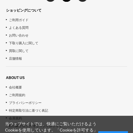
ショッピングについて
ご利用ガイド
よくある質問
お問い合わせ
下取り購入に関して
買取に関して
店舗情報
ABOUT US
会社概要
ご利用規約
プライバシーポリシー
特定商取引法に基づく表記
会員規約
当ウェブサイトでは、快適にご覧いただけるよう
杜の家ブルック オフィシャルサイト
Cookieを使用しています。「Cookieを許可する」