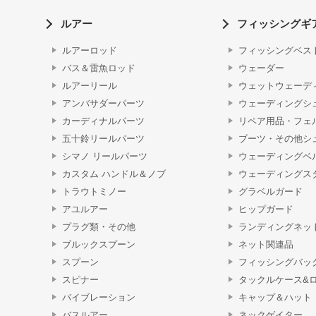
ルアー
フィッシングギ
ルアーロッド
フィッシングベス
バス＆雷魚ロッド
ウェーダー
ルアーリール
ウェットウェーデ
アンバサダーパーツ
ウェーディングシ
カーディナルパーツ
リペア用品・フェ
五十鈴リールパーツ
ブーツ・その他シ
シマノ リールパーツ
ウェーディングベ
カスタム ハンドル＆ノブ
ウェーディングス
トラウトミノー
グラベルガード
アユルアー
ヒップガード
プラグ類・その他
ランディングネッ
ブルックスプーン
ネット関連品
スプーン
フィッシングバッ
スピナー
タックルケース&
バイブレーション
キャップ＆ハット
バスルアー
ネックゲイター