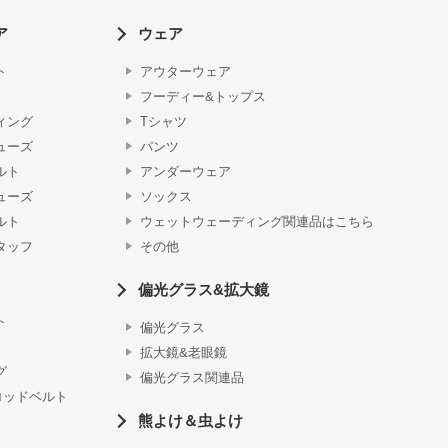
ア
ウェア
ト
アウターウェア
フーディー&トップス
ィング
Tシャツ
ューズ
パンツ
ルト
アンダーウェア
ューズ
ソックス
ルト
ウェットウェーディング関連品はこちら
タッフ
その他
偏光グラス&拡大鏡
ト
偏光グラス
拡大鏡&老眼鏡
グ
偏光グラス関連品
ロッドベルト
熊よけ＆虫よけ