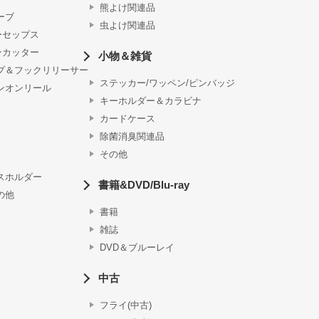
熊よけ関連品
ーブ
虫よけ関連品
ーセップス
ンカッター
小物＆雑貨
プ＆フックリリーサー
ステッカー/ワッペン/ピンバッジ
ンオンリール
キーホルダー＆カラビナ
カードケース
除菌消臭関連品
その他
スホルダー
書籍&DVD/Blu-ray
の他
書籍
雑誌
DVD＆ブルーレイ
中古
フライ(中古)