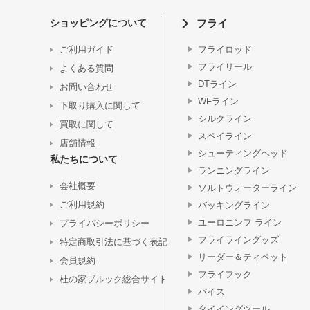
ショッピングについて
フライ
ご利用ガイド
フライロッド
フライリール
よくある質問
DTライン
お問い合わせ
WFライン
下取り購入に関して
シルクライン
買取に関して
スペイライン
店舗情報
シューティングヘッド
私たちについて
ランニングライン
会社概要
ソルトウォーターライン
ご利用規約
バッキングライン
ユーロニンフ ライン
プライバシーポリシー
フライライングッズ
特定商取引法に基づく表記
リーダー＆ティペット
会員規約
フライフック
杜の家ブルック総合サイト
バイス
タイイングツール