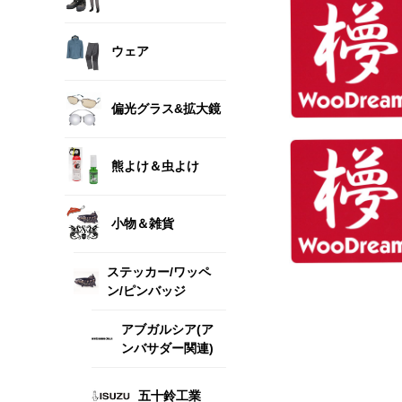
ウェア
偏光グラス&拡大鏡
熊よけ＆虫よけ
小物＆雑貨
ステッカー/ワッペ
ン/ピンバッジ
アブガルシア(ア
ンバサダー関連)
五十鈴工業