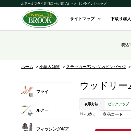
ルアー＆フライ専門店 杜の家ブルック オンラインショップ
サイトマップ
下取り購入
税込
ホーム
>
小物＆雑貨
>
ステッカー/ワッペン/ピンバッジ
ウッドリー
フライ
表示方法：
ピックアップ
ルアー
並べ替え：
フィッシングギア