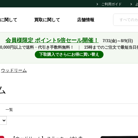
ご利用ガイド
に関して
買取に関して
店舗情報
会員様限定 ポイント5倍セール開催！
7/31(金)～8/9(日)
10,000円以上で送料・代引き手数料無料！
｜
15時までのご注文で最短当日
下取購入でさらにお得に買い替え
>
ウッドリーム
ム
一覧