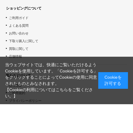
ショッピングについて
ご利用ガイド
よくある質問
お問い合わせ
下取り購入に関して
買取に関して
店舗情報
当ウェブサイトでは、快適にご覧いただけるよう
Cookieを使用しています。「Cookieを許可する」
私たちについて
をクリックすることによってCookieの使用に同意
Cookieを
されたものとみなされます。
許可する
会社概要
【Cookieの利用についてはこちらをご覧くださ
ご利用規約
い。】
プライバシーポリシー
特定商取引法に基づく表記
会員規約