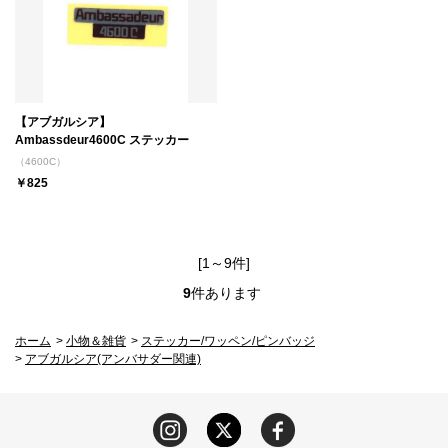
【アブガルシア】
Ambassdeur4600C ステッカー
（4600C）
￥825
[1～9件]
9
件あります
ホーム
>
小物＆雑貨
>
ステッカー/ワッペン/ピンバッジ
>
アブガルシア(アンバサダー関連)