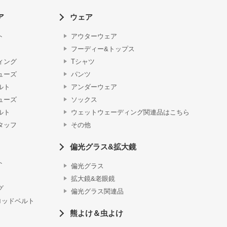
ア
ウェア
ト
アウターウェア
フーディー&トップス
ィング
Tシャツ
ューズ
パンツ
ルト
アンダーウェア
ューズ
ソックス
ルト
ウェットウェーディング関連品はこちら
タッフ
その他
偏光グラス&拡大鏡
ト
偏光グラス
拡大鏡&老眼鏡
グ
偏光グラス関連品
ロッドベルト
熊よけ＆虫よけ