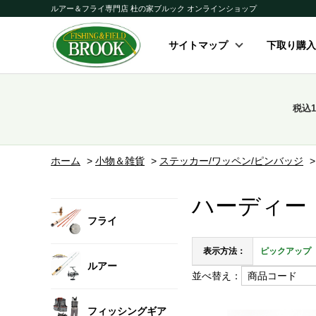
ルアー＆フライ専門店 杜の家ブルック オンラインショップ
サイトマップ
下取り購入
税込
ホーム
>
小物＆雑貨
>
ステッカー/ワッペン/ピンバッジ
ハーディー
フライ
表示方法：
ピックアップ
ルアー
並べ替え：
フィッシングギア