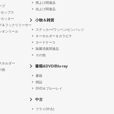
熊よけ関連品
ーブ
虫よけ関連品
ーセップス
ンカッター
小物＆雑貨
プ＆フックリリーサー
ステッカー/ワッペン/ピンバッジ
ンオンリール
キーホルダー＆カラビナ
カードケース
除菌消臭関連品
その他
スホルダー
書籍&DVD/Blu-ray
の他
書籍
雑誌
DVD＆ブルーレイ
中古
フライ(中古)