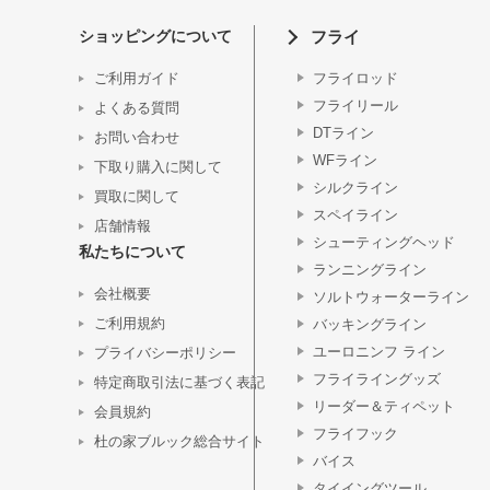
ショッピングについて
フライ
ご利用ガイド
フライロッド
フライリール
よくある質問
DTライン
お問い合わせ
WFライン
下取り購入に関して
シルクライン
買取に関して
スペイライン
店舗情報
シューティングヘッド
私たちについて
ランニングライン
会社概要
ソルトウォーターライン
ご利用規約
バッキングライン
ユーロニンフ ライン
プライバシーポリシー
フライライングッズ
特定商取引法に基づく表記
リーダー＆ティペット
会員規約
フライフック
杜の家ブルック総合サイト
バイス
タイイングツール