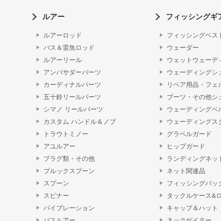
ルアー
フィッシングギ
ルアーロッド
フィッシングベス
バス＆雷魚ロッド
ウェーダー
ルアーリール
ウェットウェーデ
アンバサダーパーツ
ウェーディングシ
カーディナルパーツ
リペア用品・フェ
五十鈴リールパーツ
ブーツ・その他シ
シマノ リールパーツ
ウェーディングベ
カスタム ハンドル＆ノブ
ウェーディングス
トラウトミノー
グラベルガード
アユルアー
ヒップガード
プラグ類・その他
ランディングネッ
ブルックスプーン
ネット関連品
スプーン
フィッシングバッ
スピナー
タックルケース&
バイブレーション
キャップ＆ハット
バスルアー
ネックゲイター