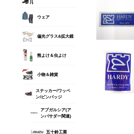
ウェア
偏光グラス&拡大鏡
熊よけ＆虫よけ
小物＆雑貨
ステッカー/ワッペ
ン/ピンバッジ
アブガルシア(ア
ンバサダー関連)
五十鈴工業