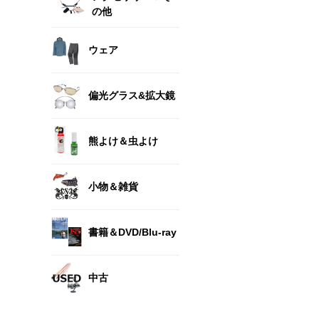
の他
ウェア
偏光グラス&拡大鏡
熊よけ＆虫よけ
小物＆雑貨
書籍＆DVD/Blu-ray
中古