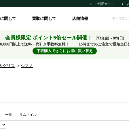
ご利用ガイド
に関して
買取に関して
店舗情報
会員様限定 ポイント5倍セール開催！
7/31(金)～8/9(日)
10,000円以上で送料・代引き手数料無料！
｜
15時までのご注文で最短当日
下取購入でさらにお得に買い替え
＆グリス
>
シマノ
一覧
サムネイル