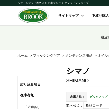
ルアー＆フライ専門店 杜の家ブルック オンラインショップ
サイトマップ
下取り購入
税込
ホーム
>
フィッシングギア
>
メンテナンス用品
>
オイル
シマノ
SHIMANO
絞り込み項目
在庫有無
表示方法：
ピックアップ
並べ替え：
在庫あり