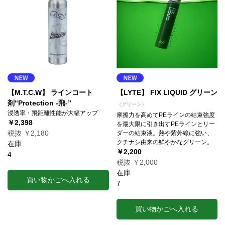
【M.T.C.W】 ラインコート
【LYTE】 FIX LIQUID グリーン
剤“Protection -飛-”
（グリーン）
浸透率・飛距離性能が大幅アップ
摩擦力を高めてPEラインの結束強度
￥2,398
を最大限に引き出すPEラインとリー
税抜 ￥2,180
ダーの結束液。熱や紫外線に強い、
クチナシ由来の鮮やかなグリーン。
在庫
￥2,200
4
税抜 ￥2,000
在庫
買い物かごへ入れる
7
買い物かごへ入れる