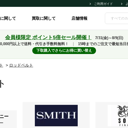
ご利用ガイド
に関して
買取に関して
店舗情報
会員様限定 ポイント5倍セール開催！
7/31(金)～8/9(日)
10,000円以上で送料・代引き手数料無料！
｜
15時までのご注文で最短当日
下取購入でさらにお得に買い替え
ト
>
ロッドベルト
ト
ー