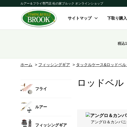
ルアー＆フライ専門店 杜の家ブルック オンラインショップ
サイトマップ
下取り購入
税込
ホーム
>
フィッシングギア
>
タックルケース&ロッドベル
ロッドベル
フライ
ルアー
アングロ＆カンパニ
フィッシングギア