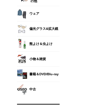
の他
ウェア
偏光グラス&拡大鏡
熊よけ＆虫よけ
小物＆雑貨
書籍＆DVD/Blu-ray
中古