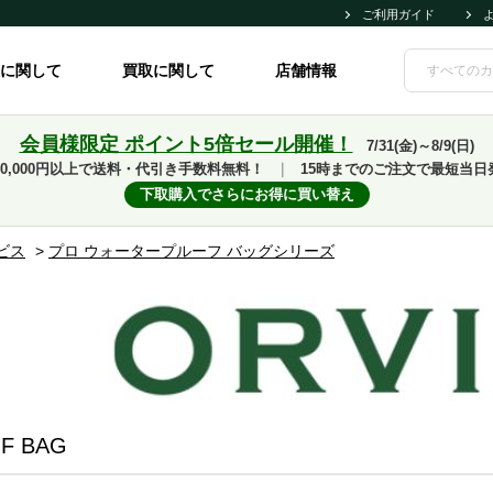
ご利用ガイド
に関して
買取に関して
店舗情報
会員様限定 ポイント5倍セール開催！
7/31(金)～8/9(日)
10,000円以上で送料・代引き手数料無料！
｜
15時までのご注文で最短当日
下取購入でさらにお得に買い替え
ビス
>
プロ ウォータープルーフ バッグシリーズ
F BAG