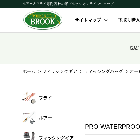
ルアー＆フライ専門店 杜の家ブルック オンラインショップ
サイトマップ
下取り購入
税込
ホーム
>
フィッシングギア
>
フィッシングバッグ
>
オー
フライ
ルアー
PRO WATERPROO
フィッシングギア