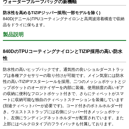
ウォータープルーフバッグの新機軸
防水性を高めるTIZIPジッパー採用(一部モデルを除く)
840D(デニール)TPUコーティングナイロンと高周波溶着構造で収納
品をドライに保ちます。
製品説明
840DのTPUコーティングナイロンとTIZIP採用の高い防水
性
防水性の高いヒップパックです。通気性の良いショルダーストラッ
プは各種アクセサリーの取り付けが可能です。メイン気室には防水
性の高いTIZIPマスターシールを採用。二つのメッシュポケットとジ
ップポケットのオーガナイザーを内部に装備。使用頻度の高いギア
の収納に便利なフロントポケット付きで、さらにティペットがスマ
ートに収納可能な独自のティペットステーションを装備しています
(別途ティペットバーが必要です)。コード付きのボトルホルダー付
き。ウエストストラップには右側にジッパー付きメッシュポケッ
ト、左側にランディングネットホルダーが配置されています。また
上部にはベルクロタイプのフライパッチも付属しております。