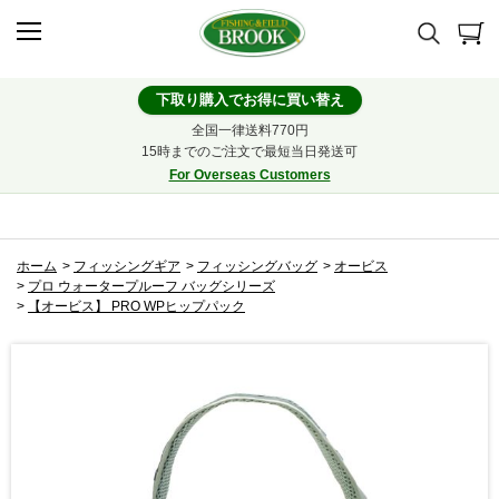
下取り購入でお得に買い替え
全国一律送料770円
15時までのご注文で最短当日発送可
For Overseas Customers
ホーム
>
フィッシングギア
>
フィッシングバッグ
>
オービス
>
プロ ウォータープルーフ バッグシリーズ
>
【オービス】 PRO WPヒップパック