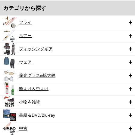
カテゴリから探す
フライ
ルアー
フィッシングギア
ウェア
偏光グラス&拡大鏡
熊よけ＆虫よけ
小物＆雑貨
書籍＆DVD/Blu-ray
中古