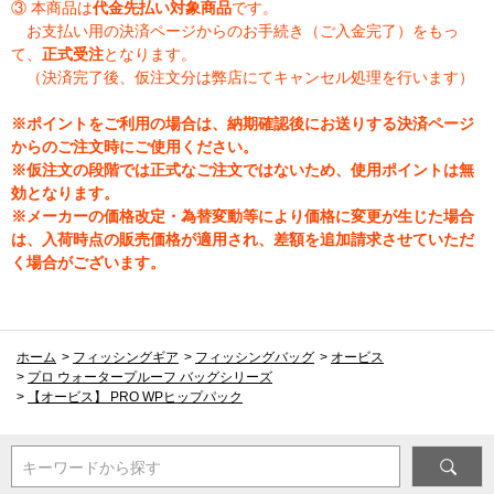
③ 本商品は
代金先払い対象商品
です。
お支払い用の決済ページからのお手続き（ご入金完了）をもっ
て、
正式受注
となります。
（決済完了後、仮注文分は弊店にてキャンセル処理を行います）
※ポイントをご利用の場合は、納期確認後にお送りする決済ページ
からのご注文時にご使用ください。
※仮注文の段階では正式なご注文ではないため、使用ポイントは無
効となります。
※メーカーの価格改定・為替変動等により価格に変更が生じた場合
は、入荷時点の販売価格が適用され、差額を追加請求させていただ
く場合がございます。
ホーム
>
フィッシングギア
>
フィッシングバッグ
>
オービス
>
プロ ウォータープルーフ バッグシリーズ
>
【オービス】 PRO WPヒップパック
キーワードから探す