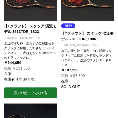
【Tクラフト】 スタッグ 渓流モ
デル 3513TDR_1823
【Tクラフト】 スタッグ 渓流モ
（3513TDR_1823(35サイズ)）
デル 2811TDR_1906
水辺の守り神「鹿角」の二股部位を
（2811TDR_1906(28サイズ)）
グリップに採用した斬新なランディ
水辺の守り神「鹿角」の二股部位を
ングネット。尺超えから40cmクラス
グリップに採用した斬新なランディ
のトラウトなどに。
ングネット。渓流のスタンダードサ
￥144,650
イズ。
税抜 ￥131,500
￥107,250
在庫
税抜 ￥97,500
在庫有り/即納可能
在庫
SOLD OUT
買い物かごへ入れる