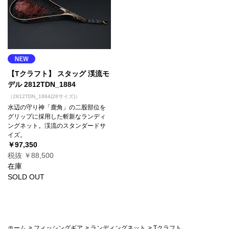
【Tクラフト】 スタッグ 渓流モ
デル 2812TDN_1884
（2812TDN_1884(28サイズ)）
水辺の守り神「鹿角」の二股部位を
グリップに採用した斬新なランディ
ングネット。渓流のスタンダードサ
イズ。
￥97,350
税抜 ￥88,500
在庫
SOLD OUT
ホーム
>
フィッシングギア
>
ランディングネット
>
Tクラフト