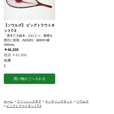
【ソウルズ】 ビッグトラウトネ
ットT-3
「唐木三大銘木」のひとつ、紫檀を
贅沢に使用。内径(約)：縦600×横
390mm。
￥46,200
税抜 ￥42,000
在庫
1
買い物かごへ入れる
ホーム
>
フィッシングギア
>
ランディングネット
>
ソウルズ
>
ビッグトラウトネットT-3