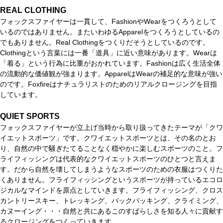
REAL CLOTHING
フォックスファイヤーは一貫して、FashionやWearをつくろうとして
いるのではありません。またいわゆるApparelをつくろうとしているの
でもありません。Real Clothingをつくりだそうとしているのです。
Clothingという言葉には一番「道具」に近い意味があります。Wearは
「着る」という行為に比重がおかれています。Fashionは広く生活全体
の流動的な価値観が強まります。ApparelはWearの補足的な意味が強い
のです。Foxfireはナチュラリストのためのリアルクロージングを目指
しています。
QUIET SPORTS
フォックスファイヤーが立上げ当時から取り扱ってきたテーマが「クワ
イエットスポーツ」です。クワイエットスポーツとは、その名のとお
り、自然の中で騒ぎたてることなく穏やかに楽しむスポーツのこと。フ
ライフィッシングは代表的なクワイエットスポーツのひとつと言えま
す。だから自然を壊してしまうようなスポーツのための衣服はつくりた
くありません。フライフィッシングというスポーツが持っているエコロ
ジカルなマインドを原点としていきます。フライフィッシング、クロス
カントリースキー、トレッキング、バックパッキング、クライミング、
カヌーイング・・・自然と共にあるこのすばらしさを知る人々に貢献す
るクロージングをつくっていきます。