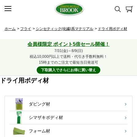
ホーム
>
フライ
>
シンセティック(化繊)系マテリアル
>
ドライ用ボディ材
会員様限定 ポイント5倍セール開催！
7/31(金)～8/9(日)
税込10,000円以上で送料・代引き手数料無料！
15時までのご注文で最短当日発送可
下取購入でさらにお得に買い替え
ドライ用ボディ材
ダビング材
シマザキボディ材
フォーム材