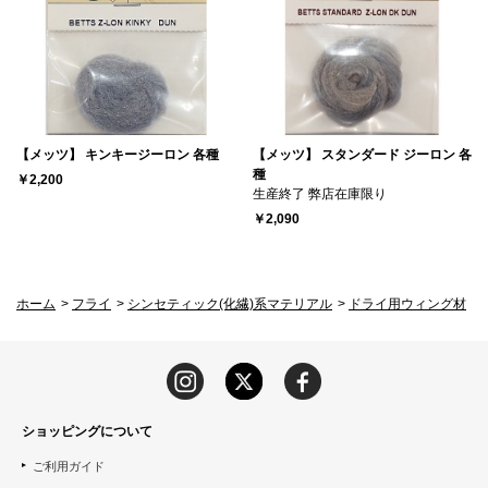
【メッツ】 キンキージーロン 各種
【メッツ】 スタンダード ジーロン 各
種
￥2,200
生産終了 弊店在庫限り
￥2,090
ホーム
>
フライ
>
シンセティック(化繊)系マテリアル
>
ドライ用ウィング材
ショッピングについて
ご利用ガイド