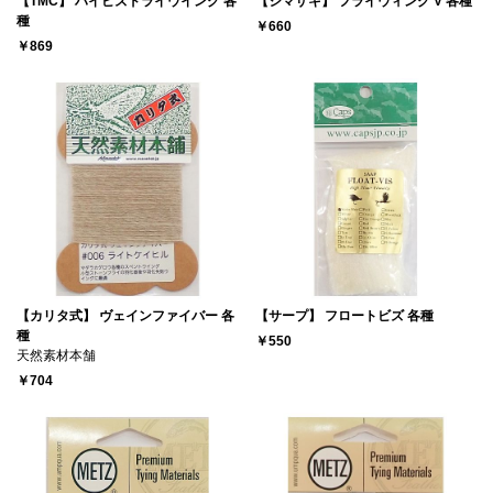
【TMC】 ハイビズドライウイング 各
【シマザキ】 フライウィング V 各種
種
￥660
￥869
【カリタ式】 ヴェインファイバー 各
【サープ】 フロートビズ 各種
種
￥550
天然素材本舗
￥704