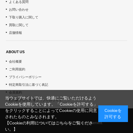
よくある質問
お問い合わせ
下取り購入に関して
買取に関して
店舗情報
ABOUT US
会社概要
ご利用規約
プライバシーポリシー
特定商取引法に基づく表記
会員規約
当ウェブサイトでは、快適にご覧いただけるよう
杜の家ブルック オフィシャルサイト
Cookieを使用しています。「Cookieを許可する」
をクリックすることによってCookieの使用に同意
Cookieを
されたものとみなされます。
許可する
【Cookieの利用についてはこちらをご覧くださ
© "Morinoie_Brook.com" All Rights Reserved.
い。】