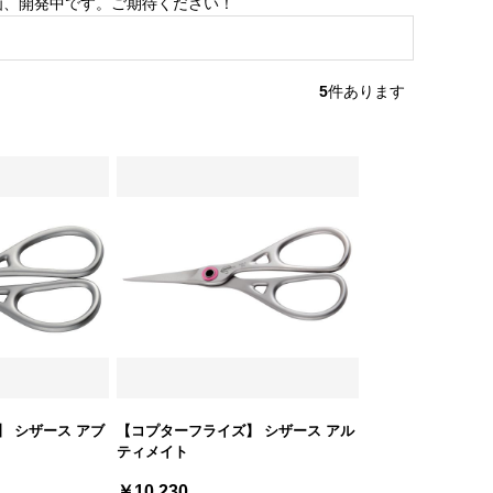
企画、開発中です。ご期待ください！
5
件あります
 シザース アブ
【コプターフライズ】 シザース アル
ティメイト
￥10,230