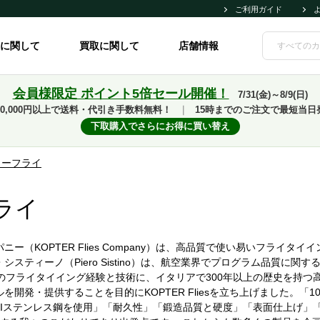
ご利用ガイド
に関して
買取に関して
店舗情報
会員様限定 ポイント5倍セール開催！
7/31(金)～8/9(日)
10,000円以上で送料・代引き手数料無料！
｜
15時までのご注文で最短当日
下取購入でさらにお得に買い替え
ターフライ
ライ
ー（KOPTER Flies Company）は、高品質で使い易いフライタ
スティーノ（Piero Sistino）は、航空業界でプログラム品質に
間のフライタイイング経験と技術に、イタリアで300年以上の歴史を持
を開発・提供することを目的にKOPTER Fliesを立ち上げました。「
ISIステンレス鋼を使用」「耐久性」「鍛造品質と硬度」「表面仕上げ