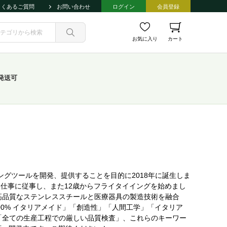
よくあるご質問
お問い合わせ
ログイン
会員登録
お気に入り
カート
発送可
イイングツールを開発、提供することを目的に2018年に誕生しま
関する仕事に従事し、また12歳からフライタイイングを始めまし
つ高品質なステンレススチールと医療器具の製造技術を融合
100% イタリアメイド」「創造性」「人間工学」「イタリア
」「全ての生産工程での厳しい品質検査」、これらのキーワー