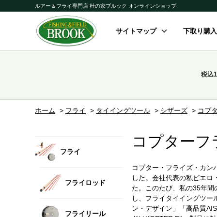
ルアー＆フライ専門店 杜の家ブルック オンラインショップ
サイトマップ
下取り購入
税込
ホーム
>
フライ
>
タイイングツール
>
シザーズ
>
コプ
コプターフ
フライ
コプター・フライズ・カンパニ
した。会社代表の私ピエロ・シ
フライロッド
た。このたび、私の35年
し、フライタイイングツール
ン・デザイン」「高品質A
フライリール