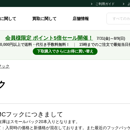
ご利用ガイド
に関して
買取に関して
店舗情報
会員様限定 ポイント5倍セール開催！
7/31(金)～8/9(日)
10,000円以上で送料・代引き手数料無料！
｜
15時までのご注文で最短当日
下取購入でさらにお得に買い替え
フック
ク
MCフックにつきまして
店在庫はスモールパック20本入りとなります。
いて：入荷時の価格と新価格が混在しております。また最近のフックパッ