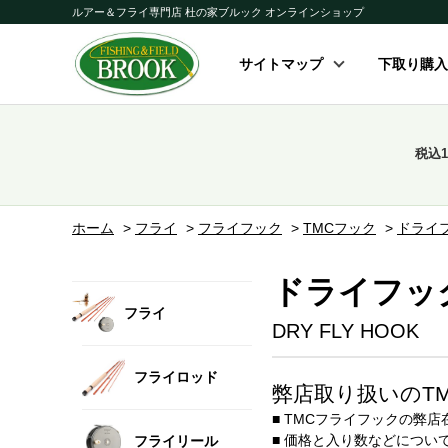
ルアー＆フライ専門店 杜の家ブルック オンラインショップ
サイトマップ
下取り購入
税込
ホーム
>
フライ
>
フライフック
>
TMCフック
>
ドライ
ドライフッ
フライ
DRY FLY HOOK
フライロッド
弊店取り扱いのT
■ TMCフライフックの弊
■ 価格と入り数などにつ
フライリール