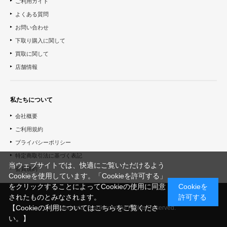
ご利用ガイド
よくある質問
お問い合わせ
下取り購入に関して
買取に関して
店舗情報
私たちについて
会社概要
ご利用規約
プライバシーポリシー
特定商取引法に基づく表記
当ウェブサイトでは、快適にご覧いただけるよう
会員規約
Cookieを使用しています。「Cookieを許可する」
をクリックすることによってCookieの使用に同意
Cookieを
されたものとみなされます。
許可する
【Cookieの利用についてはこちらをご覧くださ
© "Morinoie_Brook.com" All Rights Reserved.
い。】