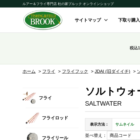
ルアー＆フライ専門店 杜の家ブルック オンラインショップ
サイトマップ
下取り購入
税込
ホーム
>
フライ
>
フライフック
>
JDAI (旧ダイイチ)
>
ソルトウォ
フライ
SALTWATER
フライロッド
表示方法：
サムネイル
並べ替え：
フライリール