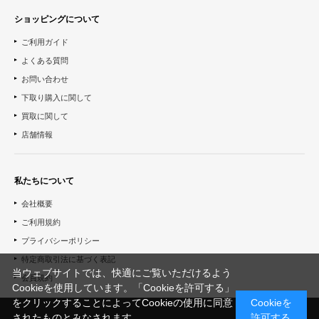
ショッピングについて
ご利用ガイド
よくある質問
お問い合わせ
下取り購入に関して
買取に関して
店舗情報
私たちについて
会社概要
ご利用規約
プライバシーポリシー
特定商取引法に基づく表記
当ウェブサイトでは、快適にご覧いただけるよう
会員規約
Cookieを使用しています。「Cookieを許可する」
をクリックすることによってCookieの使用に同意
Cookieを
されたものとみなされます。
許可する