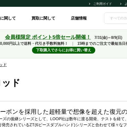
ご利用ガイド
に関して
買取に関して
店舗情報
会員様限定 ポイント5倍セール開催！
7/31(金)～8/9(日)
10,000円以上で送料・代引き手数料無料！
｜
15時までのご注文で最短当日
下取購入でさらにお得に買い替え
ロッド
ロッド
ーボンを採用した超軽量で想像を超えた復元
ーズの後継シリーズとして、LOOP社は数年に渡る開発、テストを経て
発売されているZT(6ピースダブルハンド)シリーズと合わせて様々なフ