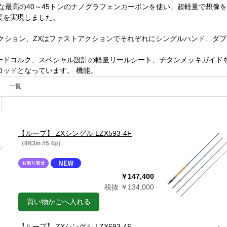
な最高の40～45トンのナノグラフェンカーボンを使い、超軽量で想像
度を実現しました。
クション、ZXはファストアクションでそれぞれにシングルハンド、ダブ
ードコルク、スペシャル設計の軽量リールシート、チタンメッキガイドを
ロッドとなっています。 機能。
一覧
【ループ】 ZXシングル LZX593-4F
（9ft3in #5 4p）
￥147,400
税抜 ￥134,000
買い物かごへ入れる
【ループ】 ZXシングル LZX693-4F