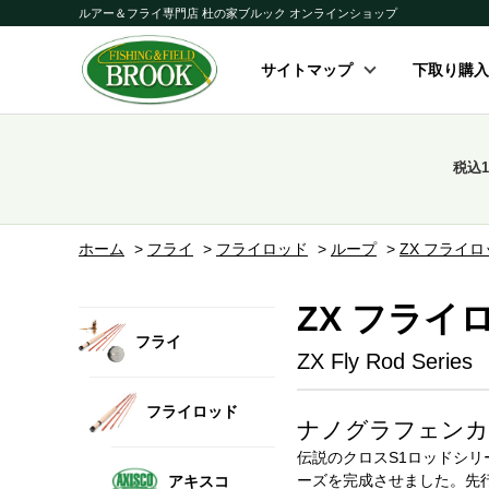
ルアー＆フライ専門店 杜の家ブルック オンラインショップ
サイトマップ
下取り購入
税込
ホーム
>
フライ
>
フライロッド
>
ループ
>
ZX フライ
ZX フライ
フライ
ZX Fly Rod Series
フライロッド
ナノグラフェンカ
伝説のクロスS1ロッドシリ
ーズを完成させました。先行
アキスコ