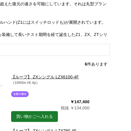
を超えた復元の速さを可能にしています。それは丸型ブラン
ルハンド(Z1にはスイッチロッドも)が展開されています。
装備して長いテスト期間を経て誕生したZ1、ZX、ZTシリ
6
件あります
【ループ】 ZXシングル LZX6100-4F
（10ft0in #6 4p）
￥147,400
税抜 ￥134,000
買い物かごへ入れる
【ループ】 ZXシングル LZX790-4F