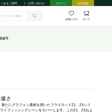
よくあるご質問
お問い合わせ
ログイン
会員登録
お気に入り
カート
発送可
の速さ
、新たにグラフェン素材を用いたフライロッドZ1、ZXシリ
ライフィッシングシーンをカバーします。このZ1、ZXおよ