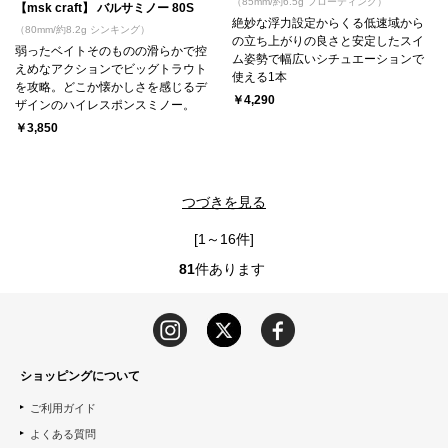
（85mm/約6.5g フローティング）
【msk craft】 バルサミノー 80S
絶妙な浮力設定からくる低速域から
（80mm/約8.2g シンキング）
の立ち上がりの良さと安定したスイ
弱ったベイトそのものの滑らかで控
ム姿勢で幅広いシチュエーションで
えめなアクションでビッグトラウト
使える1本
を攻略。どこか懐かしさを感じるデ
￥4,290
ザインのハイレスポンスミノー。
￥3,850
つづきを見る
[1～16件]
81
件あります
ショッピングについて
ご利用ガイド
よくある質問