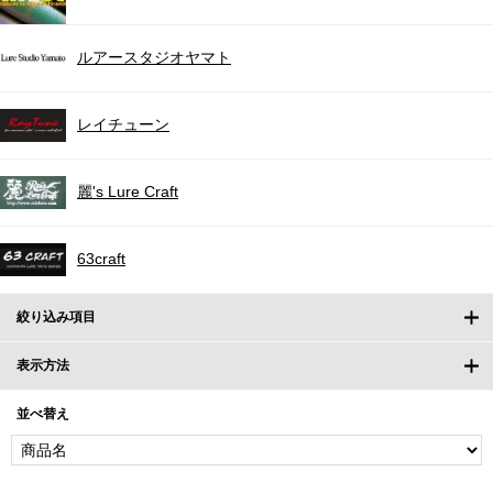
ルアースタジオヤマト
レイチューン
麗's Lure Craft
63craft
絞り込み項目
表示方法
並べ替え