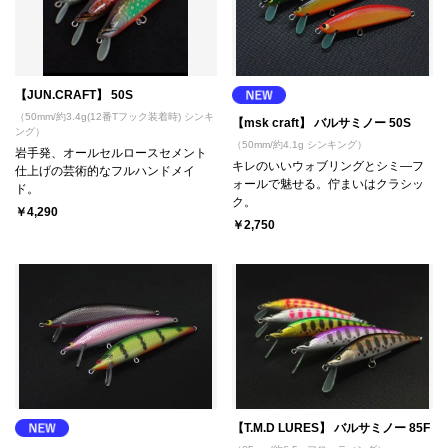
【JUN.CRAFT】 50S
（50mm/約3.4g(12番Tフック装着時) シンキ
【msk craft】 バルサミノー 50S
ング）
（50mm/約4.1g シンキング）
岩手発、オールセルロースセメント
キレのいいウォブリングとシミ―フ
仕上げの芸術的なフルハンドメイ
ォールで魅せる。佇まいはクラシッ
ド。
ク。
￥4,290
￥2,750
【T.M.D LURES】 バルサミノー 85F