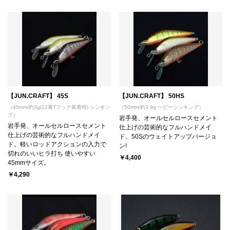
【JUN.CRAFT】 45S
【JUN.CRAFT】 50HS
（45mm/約3g(12番Tフック装着時) シンキン
（50mm/約3.9g ヘビーシンキング）
グ）
岩手発、オールセルロースセメント
岩手発、オールセルロースセメント
仕上げの芸術的なフルハンドメイ
仕上げの芸術的なフルハンドメイ
ド。50Sのウェイトアップバージョ
ド。軽いロッドアクションの入力で
ン!
切れのいいヒラ打ち 使いやすい
￥4,400
45mmサイズ。
￥4,290