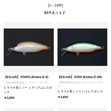
[1～16件]
81
件あります
【63craft】 K50HS (Keima D-X)
【63craft】 K50S (Keima D-XR)
（50mm/約4.4g±0.2 ヘビーシンキング）
（50mm/約3.6g±0.2 ミディアムシンキン
グ）
ヒラウチ系ミノー ミディアムレスポ
ヒラウチ系ミノー ハイレスポンス
ンス
￥3,850
￥3,850