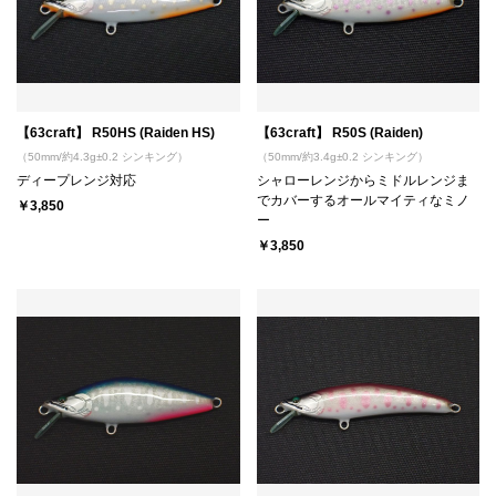
【63craft】 R50HS (Raiden HS)
【63craft】 R50S (Raiden)
（50mm/約4.3g±0.2 シンキング）
（50mm/約3.4g±0.2 シンキング）
ディープレンジ対応
シャローレンジからミドルレンジま
でカバーするオールマイティなミノ
￥3,850
ー
￥3,850