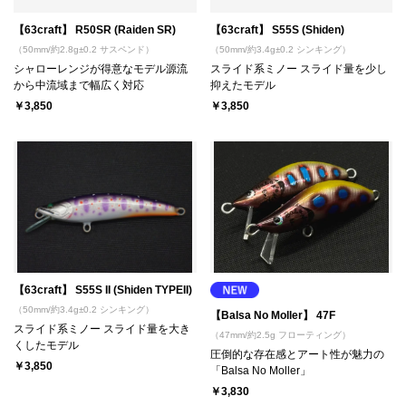
【63craft】 R50SR (Raiden SR)
【63craft】 S55S (Shiden)
（50mm/約2.8g±0.2 サスペンド）
（50mm/約3.4g±0.2 シンキング）
シャローレンジが得意なモデル源流
スライド系ミノー スライド量を少し
から中流域まで幅広く対応
抑えたモデル
￥3,850
￥3,850
【63craft】 S55S II (Shiden TYPEII)
（50mm/約3.4g±0.2 シンキング）
【Balsa No Moller】 47F
スライド系ミノー スライド量を大き
（47mm/約2.5g フローティング）
くしたモデル
圧倒的な存在感とアート性が魅力の
￥3,850
「Balsa No Moller」
￥3,830