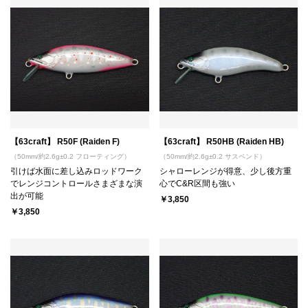
【63craft】 R50F (Raiden F)
【63craft】 R50HB (Raiden HB)
（50mm/約2.6g±0.2 フローティング）
（50mm/約2.6g±0.2 サスペンド）
引けば水面に差し込みロッドワーク
シャローレンジが得意、少し後方重
でレンジコントロールさまざまな演
心でC&R区間も強い
出が可能
￥3,850
￥3,850