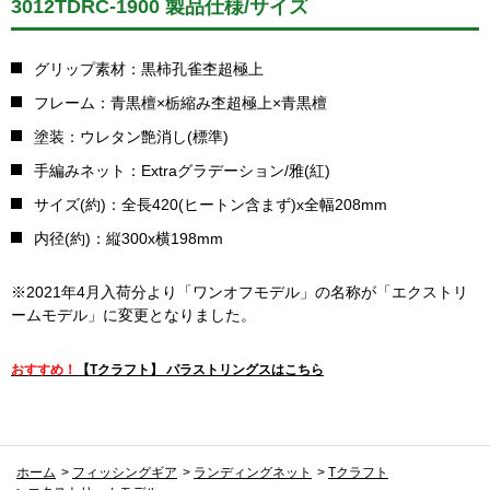
3012TDRC-1900 製品仕様/サイズ
グリップ素材：黒柿孔雀杢超極上
フレーム：青黒檀×栃縮み杢超極上×青黒檀
塗装：ウレタン艶消し(標準)
手編みネット：Extraグラデーション/雅(紅)
サイズ(約)：全長420(ヒートン含まず)x全幅208mm
内径(約)：縦300x横198mm
※2021年4月入荷分より「ワンオフモデル」の名称が「エクストリ
ームモデル」に変更となりました。
おすすめ！
【Tクラフト】 パラストリングスはこちら
ホーム
>
フィッシングギア
>
ランディングネット
>
Tクラフト