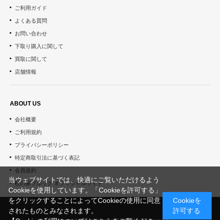
ご利用ガイド
よくある質問
お問い合わせ
下取り購入に関して
買取に関して
店舗情報
ABOUT US
会社概要
ご利用規約
プライバシーポリシー
特定商取引法に基づく表記
会員規約
当ウェブサイトでは、快適にご覧いただけるよう
杜の家ブルック オフィシャルサイト
Cookieを使用しています。「Cookieを許可する」
をクリックすることによってCookieの使用に同意
Cookieを
されたものとみなされます。
許可する