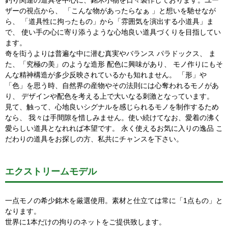
ザーの視点から、 「こんな物があったらなぁ 」と想いを馳せなが
ら、 「道具性に拘ったもの」から「雰囲気を演出する小道具」ま
で、 使い手の心に寄り添うような心地良い道具づくりを目指してい
ます。
奇を衒うよりは普遍な中に潜む真実やバランス パラドックス、 ま
た、「究極の美」のような造形 配色に興味があり、 モノ作りにもそ
んな精神構造が多少反映されているかも知れません。 「形」や
「色」を思う時、自然界の産物やその法則には心奪われるモノがあ
り、 デザインや配色を考える上で大いなる刺激となっています。
見て、触って、心地良いシグナルを感じられるモノを制作するため
なら、 我々は手間隙を惜しみません。使い続けてなお、愛着の沸く
愛らしい道具となれれば本望です。 永く使えるお気に入りの逸品 こ
だわりの道具をお探しの方、私共にチャンスを下さい。
エクストリームモデル
一点モノの希少銘木を厳選使用。素材と仕立ては常に「1点もの」と
なります。
世界に1本だけの拘りのネットをご提供致します。