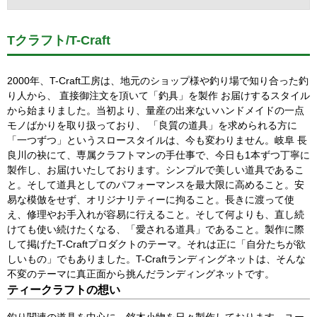
Tクラフト/T-Craft
2000年、T-Craft工房は、地元のショップ様や釣り場で知り合った釣
り人から、 直接御注文を頂いて「釣具」を製作 お届けするスタイル
から始まりました。当初より、量産の出来ないハンドメイドの一点
モノばかりを取り扱っており、 「良質の道具」を求められる方に
「一つずつ」というスロースタイルは、今も変わりません。岐阜 長
良川の袂にて、専属クラフトマンの手仕事で、今日も1本ずつ丁寧に
製作し、お届けいたしております。シンプルで美しい道具であるこ
と。そして道具としてのパフォーマンスを最大限に高めること。安
易な模倣をせず、オリジナリティーに拘ること。長きに渡って使
え、修理やお手入れが容易に行えること。そして何よりも、直し続
けても使い続けたくなる、「愛される道具」であること。製作に際
して掲げたT-Craftプロダクトのテーマ。それは正に「自分たちが欲
しいもの」でもありました。T-Craftランディングネットは、そんな
不変のテーマに真正面から挑んだランディングネットです。
ティークラフトの想い
釣り関連の道具を中心に、銘木小物を日々製作しております。ユー