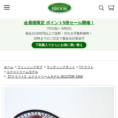
会員様限定 ポイント5倍セール開催！
7/31(金)～8/9(日)
税込10,000円以上で送料・代引き手数料無料！
15時までのご注文で最短当日発送可
下取購入でさらにお得に買い替え
ホーム
>
フィッシングギア
>
ランディングネット
>
Tクラフト
>
エクストリームモデル
>
【Tクラフト】 エクストリームモデル 3012TDR-1900