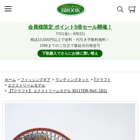
会員様限定 ポイント5倍セール開催！
7/31(金)～8/9(日)
税込10,000円以上で送料・代引き手数料無料！
15時までのご注文で最短当日発送可
下取購入でさらにお得に買い替え
ホーム
>
フィッシングギア
>
ランディングネット
>
Tクラフト
>
エクストリームモデル
>
【Tクラフト】 エクストリームモデル 3011TDR-ReC-1811