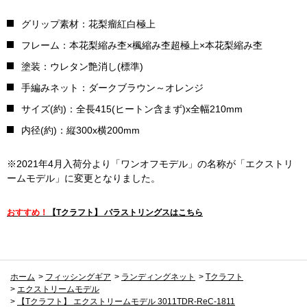
グリップ素材：花梨瘤紅白極上
フレーム：本花梨縮み杢×楓縮み杢超極上×本花梨縮み杢
塗装：ウレタン艶消し(標準)
手編みネット：ダークブラウン～オレンジ
サイズ(約)：全長415(ヒートン含まず)x全幅210mm
内径(約)：縦300x横200mm
※2021年4月入荷分より「ワンオフモデル」の名称が「エクストリ
ームモデル」に変更となりました。
おすすめ！
【Tクラフト】 パラストリングスはこちら
ホーム
>
フィッシングギア
>
ランディングネット
>
Tクラフト
>
エクストリームモデル
>
【Tクラフト】 エクストリームモデル 3011TDR-ReC-1811