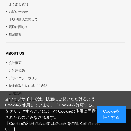
よくある質問
お問い合わせ
下取り購入に関して
買取に関して
店舗情報
ABOUT US
会社概要
ご利用規約
プライバシーポリシー
特定商取引法に基づく表記
会員規約
当ウェブサイトでは、快適にご覧いただけるよう
杜の家ブルック オフィシャルサイト
Cookieを使用しています。「Cookieを許可する」
をクリックすることによってCookieの使用に同意
Cookieを
されたものとみなされます。
許可する
【Cookieの利用についてはこちらをご覧くださ
© "Morinoie_Brook.com" All Rights Reserved.
い。】