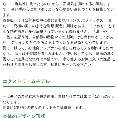
ら、 「道具性に拘ったもの」から「雰囲気を演出する小道具」ま
で、 使い手の心に寄り添うような心地良い道具づくりを目指してい
ます。
奇を衒うよりは普遍な中に潜む真実やバランス パラドックス、 ま
た、「究極の美」のような造形 配色に興味があり、 モノ作りにもそ
んな精神構造が多少反映されているかも知れません。 「形」や
「色」を思う時、自然界の産物やその法則には心奪われるモノがあ
り、 デザインや配色を考える上で大いなる刺激となっています。
見て、触って、心地良いシグナルを感じられるモノを制作するため
なら、 我々は手間隙を惜しみません。使い続けてなお、愛着の沸く
愛らしい道具となれれば本望です。 永く使えるお気に入りの逸品 こ
だわりの道具をお探しの方、私共にチャンスを下さい。
エクストリームモデル
一点モノの希少銘木を厳選使用。素材と仕立ては常に「1点もの」と
なります。
世界に1本だけの拘りのネットをご提供致します。
本体のデザイン形状