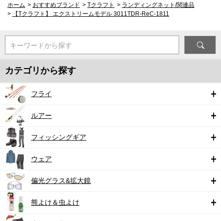
ホーム
>
おすすめブランド
>
Tクラフト
>
ランディングネット/関連品
>
【Tクラフト】 エクストリームモデル 3011TDR-ReC-1811
キーワードから探す
カテゴリから探す
フライ
ルアー
フィッシングギア
ウェア
偏光グラス&拡大鏡
熊よけ＆虫よけ