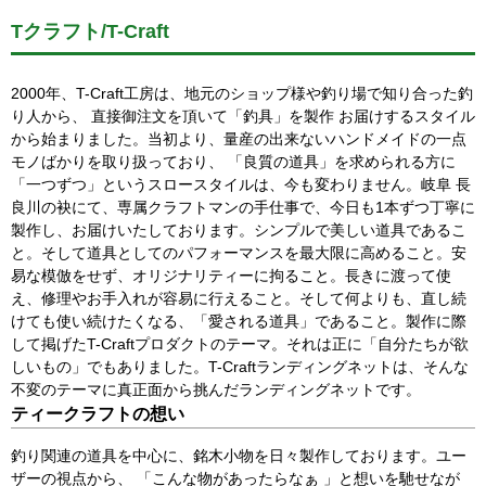
Tクラフト/T-Craft
2000年、T-Craft工房は、地元のショップ様や釣り場で知り合った釣
り人から、 直接御注文を頂いて「釣具」を製作 お届けするスタイル
から始まりました。当初より、量産の出来ないハンドメイドの一点
モノばかりを取り扱っており、 「良質の道具」を求められる方に
「一つずつ」というスロースタイルは、今も変わりません。岐阜 長
良川の袂にて、専属クラフトマンの手仕事で、今日も1本ずつ丁寧に
製作し、お届けいたしております。シンプルで美しい道具であるこ
と。そして道具としてのパフォーマンスを最大限に高めること。安
易な模倣をせず、オリジナリティーに拘ること。長きに渡って使
え、修理やお手入れが容易に行えること。そして何よりも、直し続
けても使い続けたくなる、「愛される道具」であること。製作に際
して掲げたT-Craftプロダクトのテーマ。それは正に「自分たちが欲
しいもの」でもありました。T-Craftランディングネットは、そんな
不変のテーマに真正面から挑んだランディングネットです。
ティークラフトの想い
釣り関連の道具を中心に、銘木小物を日々製作しております。ユー
ザーの視点から、 「こんな物があったらなぁ 」と想いを馳せなが